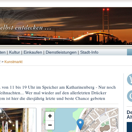
ten
|
Kultur
|
Einkaufen
|
Dienstleistungen
|
Stadt-Info
2
>
Kunstmarkt
.
von 11 bis 19 Uhr im Speicher am Katharinenberg - Nur noch
ihnachten... Wer mal wieder auf den allerletzten Drücker
m ist hier die diesjährig letzte und beste Chance geboten
De
+
Al
−