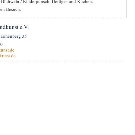
s Glühwein / Kinderpunsch, Deftiges und Kuchen.
ren Besuch.
ndkunst e.V.
harinenberg 35
60
unst.de
kunst.de