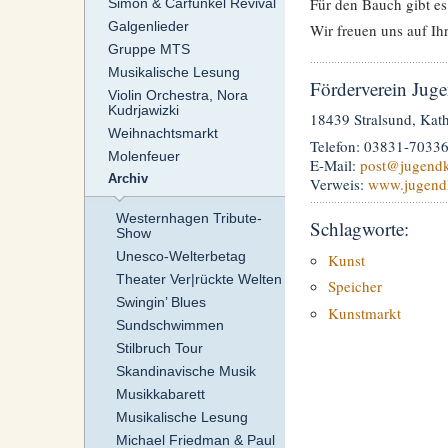
Für den Bauch gibt e
Simon & Carfunkel Revival
Galgenlieder
Wir freuen uns auf Ih
Gruppe MTS
Musikalische Lesung
Förderverein Juge
Violin Orchestra, Nora
Kudrjawizki
18439 Stralsund, Kat
Weihnachtsmarkt
Telefon: 03831-7033
Molenfeuer
E-Mail:
post
@jugendk
Archiv
Verweis:
www.jugend
Westernhagen Tribute-
Schlagworte:
Show
Unesco-Welterbetag
Kunst
Theater Ver|rückte Welten
Speicher
Swingin’ Blues
Kunstmarkt
Sundschwimmen
Stilbruch Tour
Skandinavische Musik
Musikkabarett
Musikalische Lesung
Michael Friedman & Paul