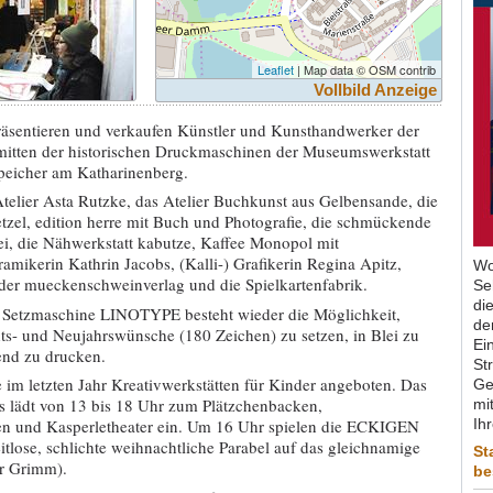
Leaflet
| Map data © OSM contrib
Vollbild Anzeige
äsentieren und verkaufen Künstler und Kunsthandwerker der
mitten der historischen Druckmaschinen der Museumswerkstatt
peicher am Katharinenberg.
 Atelier Asta Rutzke, das Atelier Buchkunst aus Gelbensande, die
tzel, edition herre mit Buch und Photografie, die schmückende
rei, die Nähwerkstatt kabutze, Kaffee Monopol mit
amikerin Kathrin Jacobs, (Kalli-) Grafikerin Regina Apitz,
Wo
der mueckenschweinverlag und die Spielkartenfabrik.
Se
di
Setzmaschine LINOTYPE besteht wieder die Möglichkeit,
de
ts- und Neujahrswünsche (180 Zeichen) zu setzen, in Blei zu
Ein
end zu drucken.
St
im letzten Jahr Kreativwerkstätten für Kinder angeboten. Das
Ge
 lädt von 13 bis 18 Uhr zum Plätzchenbacken,
mit
en und Kasperletheater ein. Um 16 Uhr spielen die ECKIGEN
Ih
eitlose, schlichte weihnachtliche Parabel auf das gleichnamige
St
r Grimm).
be