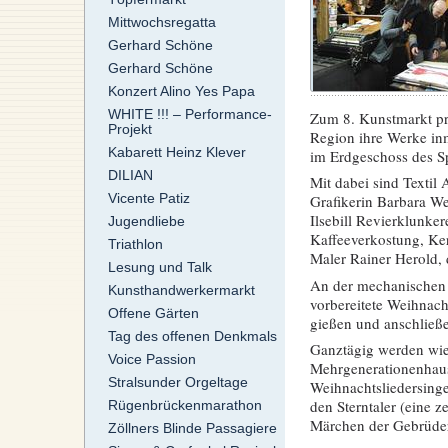
Mittwochsregatta
Gerhard Schöne
Gerhard Schöne
Konzert Alino Yes Papa
WHITE !!! – Performance-
Zum 8. Kunstmarkt pr
Projekt
Region ihre Werke in
Kabarett Heinz Klever
im Erdgeschoss des S
DILIAN
Mit dabei sind Textil
Vicente Patiz
Grafikerin Barbara We
Ilsebill Revierklunke
Jugendliebe
Kaffeeverkostung, Ker
Triathlon
Maler Rainer Herold, 
Lesung und Talk
An der mechanischen 
Kunsthandwerkermarkt
vorbereitete Weihnach
Offene Gärten
gießen und anschließ
Tag des offenen Denkmals
Ganztägig werden wie 
Voice Passion
Mehrgenerationenhaus
Stralsunder Orgeltage
Weihnachtsliedersing
den Sterntaler (eine z
Rügenbrückenmarathon
Märchen der Gebrüde
Zöllners Blinde Passagiere