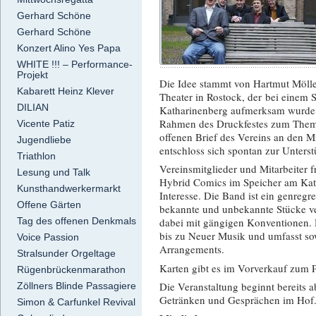
Gerhard Schöne
Gerhard Schöne
Konzert Alino Yes Papa
WHITE !!! – Performance-
Projekt
Die Idee stammt von Hartmut Mölle
Kabarett Heinz Klever
Theater in Rostock, der bei einem 
DILIAN
Katharinenberg aufmerksam wurde, 
Rahmen des Druckfestes zum Thema »
Vicente Patiz
offenen Brief des Vereins an den M
Jugendliebe
entschloss sich spontan zur Unterst
Triathlon
Vereinsmitglieder und Mitarbeiter
Lesung und Talk
Hybrid Comics im Speicher am Kat
Kunsthandwerkermarkt
Interesse. Die Band ist ein genregr
Offene Gärten
bekannte und unbekannte Stücke ve
Tag des offenen Denkmals
dabei mit gängigen Konventionen. 
bis zu Neuer Musik und umfasst so
Voice Passion
Arrangements.
Stralsunder Orgeltage
Karten gibt es im Vorverkauf zum 
Rügenbrückenmarathon
Die Veranstaltung beginnt bereits a
Zöllners Blinde Passagiere
Getränken und Gesprächen im Hof
Simon & Carfunkel Revival