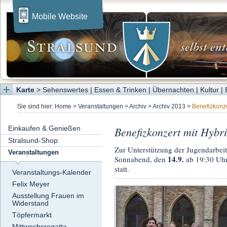
Mobile Website
Karte
>
Sehenswertes
|
Essen & Trinken
|
Übernachten
|
Kultur
|
Sie sind hier:
Home
>
Veranstaltungen
>
Archiv
>
Archiv 2013
>
Benefizkonz
Einkaufen & Genießen
Benefizkonzert mit Hybr
Stralsund-Shop
Zur Unterstützung der Jugendarbeit
Veranstaltungen
14.9.
Sonnabend, den
ab 19:30 Uhr
statt.
Veranstaltungs-Kalender
Felix Meyer
Ausstellung Frauen im
Widerstand
Töpfermarkt
Mittwochsregatta