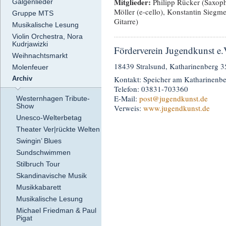
Mitglieder:
Philipp Rücker (Saxoph
Galgenlieder
Möller (e-cello), Konstantin Siegm
Gruppe MTS
Gitarre)
Musikalische Lesung
Violin Orchestra, Nora
Kudrjawizki
Förderverein Jugendkunst e.
Weihnachtsmarkt
18439 Stralsund, Katharinenberg 3
Molenfeuer
Kontakt: Speicher am Katharinenb
Archiv
Telefon: 03831-703360
E-Mail:
post
@jugendkunst.de
Westernhagen Tribute-
Show
Verweis:
www.jugendkunst.de
Unesco-Welterbetag
Theater Ver|rückte Welten
Swingin’ Blues
Sundschwimmen
Stilbruch Tour
Skandinavische Musik
Musikkabarett
Musikalische Lesung
Michael Friedman & Paul
Pigat