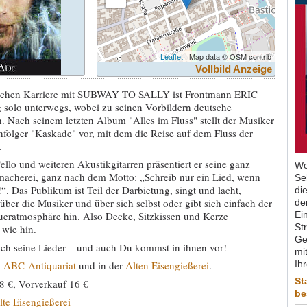
Leaflet
| Map data © OSM contrib
Vollbild Anzeige
reichen Karriere mit SUBWAY TO SALLY ist Frontmann ERIC
 solo unterwegs, wobei zu seinen Vorbildern deutsche
 Nach seinem letzten Album "Alles im Fluss" stellt der Musiker
olger "Kaskade" vor, mit dem die Reise auf dem Fluss der
.
ello und weiteren Akustikgitarren präsentiert er seine ganz
Wo
macherei, ganz nach dem Motto: „Schreib nur ein Lied, wenn
Se
. Das Publikum ist Teil der Darbietung, singt und lacht,
di
ber die Musiker und über sich selbst oder gibt sich einfach der
de
ueratmosphäre hin. Also Decke, Sitzkissen und Kerze
Ein
St
 wie hin.
Ge
ach seine Lieder – und auch Du kommst in ihnen vor!
mit
m
ABC-Antiquariat
und in der
Alten Eisengießerei
.
Ih
St
 €, Vorverkauf 16 €
be
lte Eisengießerei