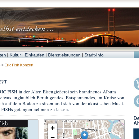
ten
|
Kultur
|
Einkaufen
|
Dienstleistungen
|
Stadt-Info
3
>
Eric Fish Konzert
ert
ERIC FISH in der Alten Eisengießerei sein brandneues Album
 etwas unglaublich Beruhigendes, Entspannendes, im Kreise von
ch auf dem Boden zu sitzen und sich von der akustischen Musik
 FISHs gefangen nehmen zu lassen.
De
Al
+
−