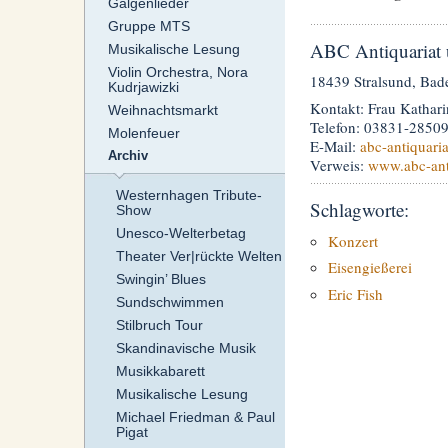
Galgenlieder
Gruppe MTS
ABC Antiquariat
Musikalische Lesung
Violin Orchestra, Nora
18439 Stralsund, Bad
Kudrjawizki
Kontakt: Frau Kathar
Weihnachtsmarkt
Telefon: 03831-2850
Molenfeuer
E-Mail:
abc-antiquaria
Archiv
Verweis:
www.abc-ant
Westernhagen Tribute-
Schlagworte:
Show
Unesco-Welterbetag
Konzert
Theater Ver|rückte Welten
Eisengießerei
Swingin’ Blues
Eric Fish
Sundschwimmen
Stilbruch Tour
Skandinavische Musik
Musikkabarett
Musikalische Lesung
Michael Friedman & Paul
Pigat