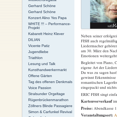
Gerhard Schöne
Gerhard Schöne
Konzert Alino Yes Papa
WHITE !!! – Performance-
Projekt
Kabarett Heinz Klever
Neben seiner erfolg
DILIAN
FISH auch regelmäßig
Liedermacher gehören.
Vicente Patiz
am 30. März den Nachf
Jugendliebe
Emotionen weitergeht
Triathlon
Begleitet von Piano, C
Lesung und Talk
eigene Art der Lieder
Kunsthandwerkermarkt
Du was zu sagen hast!“
Offene Gärten
gewinnt Erkenntnisse ü
Tag des offenen Denkmals
romantischen Lagerfe
eingepackt und nichts
Voice Passion
ERIC FISH singt einf
Stralsunder Orgeltage
Rügenbrückenmarathon
Kartenvorverkauf
i
Zöllners Blinde Passagiere
Preise:
Abendkasse 18
Simon & Carfunkel Revival
Veranstaltungsort:
A