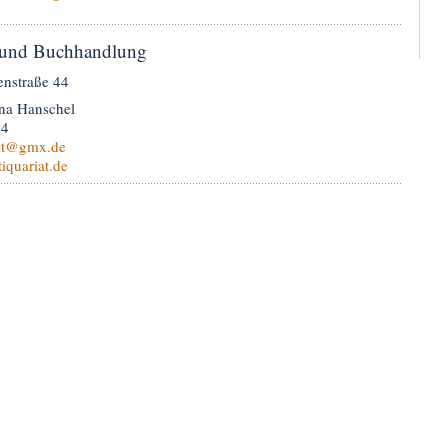
 und Buchhandlung
enstraße 44
ina Hanschel
94
t
@gmx.de
iquariat.de