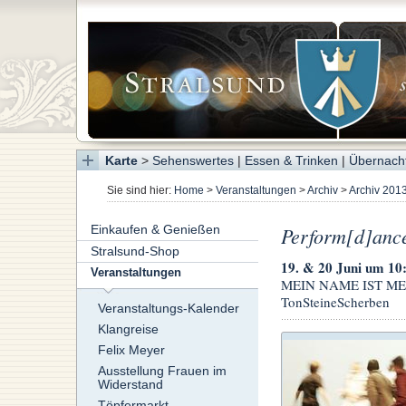
Karte
>
Sehenswertes
|
Essen & Trinken
|
Übernach
Sie sind hier:
Home
>
Veranstaltungen
>
Archiv
>
Archiv 201
Einkaufen & Genießen
Perform[d]anc
Stralsund-Shop
19. & 20 Juni um 10
Veranstaltungen
MEIN NAME IST MENSC
TonSteineScherben
Veranstaltungs-Kalender
Klangreise
Felix Meyer
Ausstellung Frauen im
Widerstand
Töpfermarkt