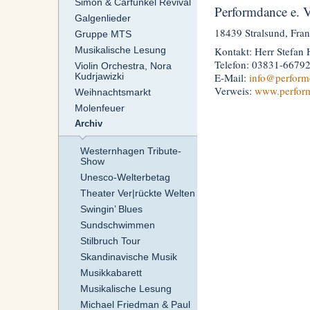
Simon & Carfunkel Revival
Performdance e. V
Galgenlieder
18439 Stralsund, Fra
Gruppe MTS
Kontakt: Herr Stefan
Musikalische Lesung
Telefon: 03831-6679
Violin Orchestra, Nora
E-Mail:
info
@perform
Kudrjawizki
Verweis:
www.perfor
Weihnachtsmarkt
Molenfeuer
Archiv
Westernhagen Tribute-
Show
Unesco-Welterbetag
Theater Ver|rückte Welten
Swingin’ Blues
Sundschwimmen
Stilbruch Tour
Skandinavische Musik
Musikkabarett
Musikalische Lesung
Michael Friedman & Paul