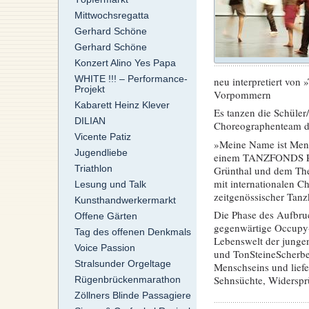
Mittwochsregatta
Gerhard Schöne
Gerhard Schöne
Konzert Alino Yes Papa
WHITE !!! – Performance-
neu interpretiert vo
Projekt
Vorpommern
Kabarett Heinz Klever
Es tanzen die Schüler
DILIAN
Choreographenteam de
Vicente Patiz
»Meine Name ist Mens
Jugendliebe
einem TANZFONDS PAR
Triathlon
Grünthal und dem The
mit internationalen 
Lesung und Talk
zeitgenössischer Tanzk
Kunsthandwerkermarkt
Die Phase des Aufbruc
Offene Gärten
gegenwärtige Occupy-
Tag des offenen Denkmals
Lebenswelt der jungen
Voice Passion
und TonSteineScherben
Stralsunder Orgeltage
Menschseins und liefe
Sehnsüchte, Widerspr
Rügenbrückenmarathon
Zöllners Blinde Passagiere