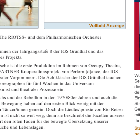
Vollbild Anzeige
n »The RIOTSS« und dem Philharmonischen Orchester
/innen der Jahrgangsstufe 8 der IGS Grünthal und das
s Projekts.
ch« ist die erste Produktion im Rahmen von Occupy Theatre,
TNER Kooperationsprojekt von Perform[d]ance, der IGS
Wo
ater Vorpommern. Die Achtklässler der IGS Grünthal tauchen
Se
Choreographen für fünf Wochen in das Universum
di
unst und theatraler Prozesse ein.
de
hs und der Rebellion in den 1970/80er Jahren und auch die
Ein
Bewegung haben auf den ersten Blick wenig mit der
St
 Tänzer/innen gemein. Doch die Liedtextpoesie von Rio Reiser
Ge
 ist nicht so weit weg, denn sie beschreibt die Facetten unseres
mit
rt den roten Faden für die bewegte Übersetzung unserer
Ih
üche und Lebenslagen.
St
be