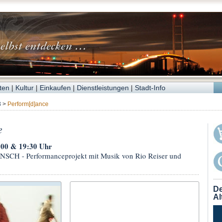
ten
|
Kultur
|
Einkaufen
|
Dienstleistungen
|
Stadt-Info
3
>
Perform[d]ance
e
:00 & 19:30 Uhr
H - Performanceprojekt mit Musik von Rio Reiser und
De
Al