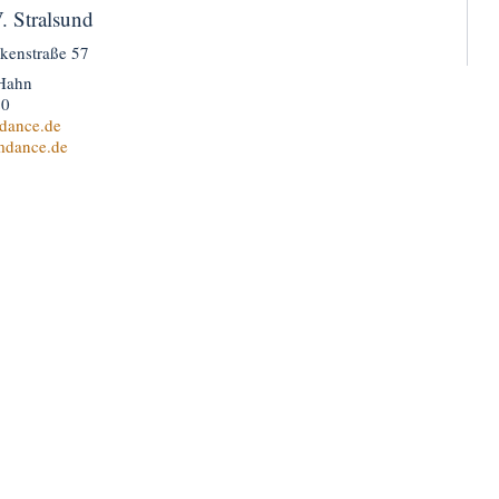
. Stralsund
nkenstraße 57
 Hahn
20
dance.de
mdance.de