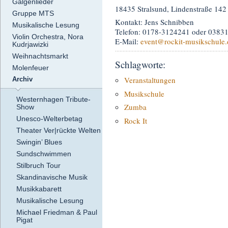
Galgenlieder
18435 Stralsund, Lindenstraße 142
Gruppe MTS
Kontakt: Jens Schnibben
Musikalische Lesung
Telefon: 0178-3124241 oder 0383
Violin Orchestra, Nora
E-Mail:
event
@rockit-musikschule.
Kudrjawizki
Weihnachtsmarkt
Schlagworte:
Molenfeuer
Veranstaltungen
Archiv
Musikschule
Westernhagen Tribute-
Zumba
Show
Unesco-Welterbetag
Rock It
Theater Ver|rückte Welten
Swingin’ Blues
Sundschwimmen
Stilbruch Tour
Skandinavische Musik
Musikkabarett
Musikalische Lesung
Michael Friedman & Paul
Pigat