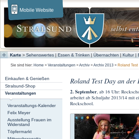
Mobile Website
Karte
>
Sehenswertes
|
Essen & Trinken
|
Übernachten
|
Kultur
|
Sie sind hier:
Home
>
Veranstaltungen
>
Archiv
>
Archiv 2013
>
Roland Test
Einkaufen & Genießen
Roland Test Day an der
Stralsund-Shop
2. September
, ab 16 Uhr: Rockscho
Veranstaltungen
arbeitet ab Schuljahr 2013/14 mit 
Rockschool.
Veranstaltungs-Kalender
Felix Meyer
Ausstellung Frauen im
Widerstand
Töpfermarkt
Mittwochsregatta