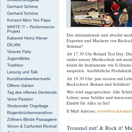
Gerhard Schöne
Gerhard Schöne
Konzert Alino Yes Papa
WHITE !!! – Performance-
Projekt
Das internationale und absolut mo
Kabarett Heinz Klever
Experten und Machern von Rockschoo
DILIAN
Seminar!
Vicente Patiz
Ab 17.30 Uhr Roland Test Day: Di
Jugendliebe
stattet unsere Musikschule mit mo
könnt ihr Instrumente wie E-Drums,
Triathlon
anspielen. Ausführliche Produkterk
Lesung und Talk
Ab 19.30 Uhr: jam session mit Leh
Kunsthandwerkermarkt
Rockschool ,Roland und Schülern!
Offene Gärten
Wer wird angesprochen: Alle Schüle
Tag des offenen Denkmals
Lehrer, neue Schüler und interessier
Voice Passion
Eintritt für Alles ist frei!
Stralsunder Orgeltage
E-Mail Adresse:
event@rockit-musi
Rügenbrückenmarathon
Zöllners Blinde Passagiere
Simon & Carfunkel Revival
Trommel mit! & Rock it! Mu