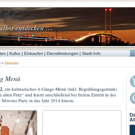
ten
|
Kultur
|
Einkaufen
|
Dienstleistungen
|
Stadt-Info
3
>
Silvester
ng Menü
2.
ein kulinarisches 4-Gänge-Menü (inkl. Begrüßungsgetränk)
lten Fritz“ und feiern anschließend bei freiem Eintritt in der
 Silvester Party in das Jahr 2014 hinein.
De
Al