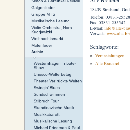
Alte Brauerei
Simon & Carfunkel Revival
Galgenlieder
18439 Stralsund, Grei
Gruppe MTS
Telefon: 03831-2552
Musikalische Lesung
Fax: 03831-255542
E-Mail:
info
@alte-bra
Violin Orchestra, Nora
Kudrjawizki
Verweis:
www.alte-br
Weihnachtsmarkt
Schlagworte:
Molenfeuer
Archiv
Veranstaltungen
Alte Brauerei
Westernhagen Tribute-
Show
Unesco-Welterbetag
Theater Ver|rückte Welten
Swingin’ Blues
Sundschwimmen
Stilbruch Tour
Skandinavische Musik
Musikkabarett
Musikalische Lesung
Michael Friedman & Paul