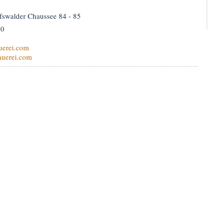
fswalder Chaussee 84 - 85
80
uerei.com
auerei.com