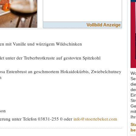
Vollbild Anzeige
n mit Vanille und würzigem Wildschinken
t unter der Treberbrotkruste auf gestovten Spitzkohl
rosa Entenbrust an geschmortem Hokaidokürbis, Zwiebelchutney
Wo
n
Se
di
de
Ein
St
Ge
son
mit
Ih
ierung unter Telefon 03831-255 0 oder
info@stoertebeker.com
St
be