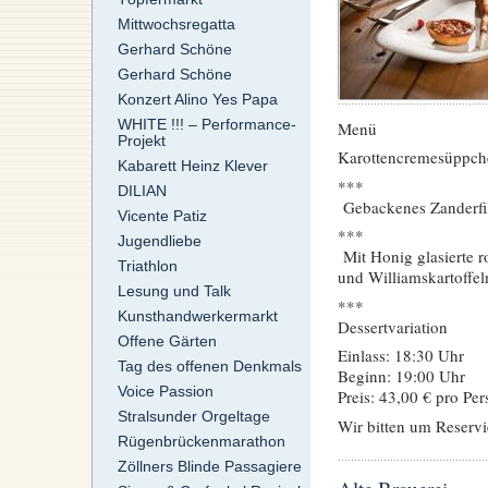
Mittwochsregatta
Gerhard Schöne
Gerhard Schöne
Konzert Alino Yes Papa
WHITE !!! – Performance-
Menü
Projekt
Karottencremesüppche
Kabarett Heinz Klever
***
DILIAN
Gebackenes Zanderfile
Vicente Patiz
***
Jugendliebe
Mit Honig glasierte 
Triathlon
und Williamskartoffel
Lesung und Talk
***
Kunsthandwerkermarkt
Dessertvariation
Offene Gärten
Einlass: 18:30 Uhr
Tag des offenen Denkmals
Beginn: 19:00 Uhr
Voice Passion
Preis: 43,00 € pro Per
Stralsunder Orgeltage
Wir bitten um Reserv
Rügenbrückenmarathon
Zöllners Blinde Passagiere