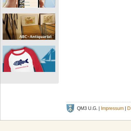
QM3 U.G. |
Impressum
|
D