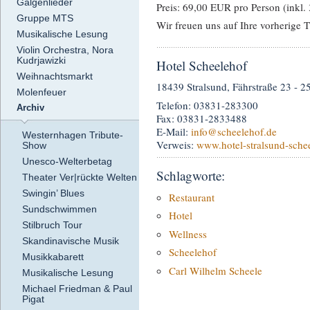
Galgenlieder
Preis: 69,00 EUR pro Person (ink
Gruppe MTS
Wir freuen uns auf Ihre vorherige 
Musikalische Lesung
Violin Orchestra, Nora
Kudrjawizki
Hotel Scheelehof
Weihnachtsmarkt
18439 Stralsund, Fährstraße 23 - 2
Molenfeuer
Telefon: 03831-283300
Archiv
Fax: 03831-2833488
E-Mail:
info
@scheelehof.de
Westernhagen Tribute-
Verweis:
www.hotel-stralsund-sche
Show
Unesco-Welterbetag
Schlagworte:
Theater Ver|rückte Welten
Swingin’ Blues
Restaurant
Sundschwimmen
Hotel
Stilbruch Tour
Wellness
Skandinavische Musik
Scheelehof
Musikkabarett
Carl Wilhelm Scheele
Musikalische Lesung
Michael Friedman & Paul
Pigat