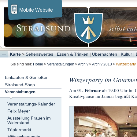
Mobile Website
Karte
>
Sehenswertes
|
Essen & Trinken
|
Übernachten
|
Kultur
|
Sie sind hier:
Home
>
Veranstaltungen
>
Archiv
>
Archiv 2013
>
Winzerparty
Einkaufen & Genießen
Winzerparty im Gourmetr
Stralsund-Shop
01. Februar
Am
ab 19.00 Uhr im G
Veranstaltungen
Kreativpause im Januar begrüßt Kü
Veranstaltungs-Kalender
Felix Meyer
Ausstellung Frauen im
Widerstand
Töpfermarkt
Mittwochsregatta