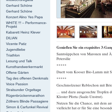
Gerhard Schöne
Gerhard Schöne
Konzert Alino Yes Papa
WHITE !!! – Performance-
Projekt
Kabarett Heinz Klever
DILIAN
Vicente Patiz
Genießen Sie ein exquisites 3-Ga
Jugendliebe
Samtsüppchen von Maronen und Äpf
Triathlon
Petersilie
Lesung und Talk
*****
Kunsthandwerkermarkt
Duett vom Kooser Bio-Lamm mit Sp
Offene Gärten
*****
Tag des offenen Denkmals
Voice Passion
Geschmolzener Reblochon mit Brioc
Stralsunder Orgeltage
… und dazu ausgesuchte Tropfen de
Rügenbrückenmarathon
Kloster Pforta (Saale-Unstrut).
Zöllners Blinde Passagiere
Nutzen Sie die Chance, mit dem a
Simon & Carfunkel Revival
vielleicht hat er für Sie eine beso