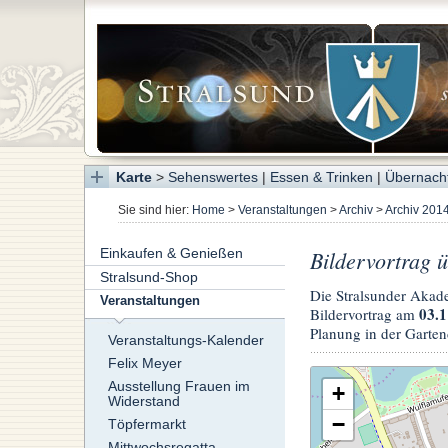
Karte
>
Sehenswertes
|
Essen & Trinken
|
Übernach
Sie sind hier:
Home
>
Veranstaltungen
>
Archiv
>
Archiv 201
Einkaufen & Genießen
Bildervortrag 
Stralsund-Shop
Die Stralsunder Akade
Veranstaltungen
03.1
Bildervortrag am
Planung in der Garte
Veranstaltungs-Kalender
Felix Meyer
Ausstellung Frauen im
+
Widerstand
−
Töpfermarkt
Mittwochsregatta