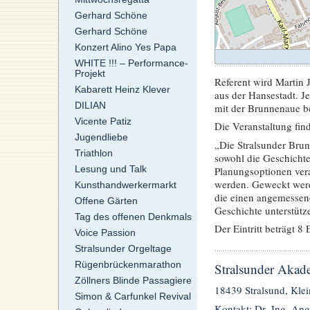
Gerhard Schöne
Gerhard Schöne
Konzert Alino Yes Papa
WHITE !!! – Performance-
Projekt
Referent wird Martin 
Kabarett Heinz Klever
aus der Hansestadt. J
DILIAN
mit der Brunnenaue be
Vicente Patiz
Die Veranstaltung find
Jugendliebe
„Die Stralsunder Brun
Triathlon
sowohl die Geschichte
Lesung und Talk
Planungsoptionen ver
werden. Geweckt werd
Kunsthandwerkermarkt
die einen angemesse
Offene Gärten
Geschichte unterstütz
Tag des offenen Denkmals
Der Eintritt beträgt 8 
Voice Passion
Stralsunder Orgeltage
Rügenbrückenmarathon
Stralsunder Akade
Zöllners Blinde Passagiere
18439 Stralsund, Klei
Simon & Carfunkel Revival
Kontakt: Dr.-Ing. Ang