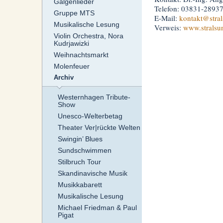
Galgenlieder
Telefon: 03831-2893
Gruppe MTS
E-Mail:
kontakt
@stral
Musikalische Lesung
Verweis:
www.stralsu
Violin Orchestra, Nora
Kudrjawizki
Weihnachtsmarkt
Molenfeuer
Archiv
Westernhagen Tribute-
Show
Unesco-Welterbetag
Theater Ver|rückte Welten
Swingin’ Blues
Sundschwimmen
Stilbruch Tour
Skandinavische Musik
Musikkabarett
Musikalische Lesung
Michael Friedman & Paul
Pigat