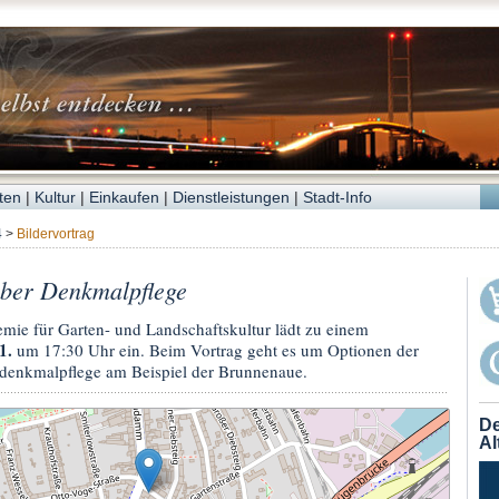
ten
|
Kultur
|
Einkaufen
|
Dienstleistungen
|
Stadt-Info
4
>
Bildervortrag
über Denkmalpflege
mie für Garten- und Landschaftskultur lädt zu einem
1.
um 17:30 Uhr ein. Beim Vortrag geht es um Optionen der
ndenkmalpflege am Beispiel der Brunnenaue.
De
Al