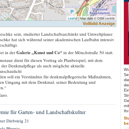
Leaflet
| Map data © OSM contrib
Vollbild Anzeige
Jeschke sein, studierter Landschaftsarchitekt und Umweltplaner
eschke hat sich während seiner akademischen Laufbahn intensiv
schäftigt.
Galerie „Kunst und Co“
et in der
in der Mönchstraße 50 statt.
nenaue dient für diesen Vortrag als Planbeispiel, mit dem
 der Denkmalpflege als auch mögliche aktuelle
Wo
anschaulicht
Se
en soll ein Verständnis für denkmalpflegerische Maßnahmen,
di
nen Umgang mit dem Denkmal, seiner Bedeutung und
de
en.“
Ein
Euro.
St
Ge
mit
mie für Garten- und Landschaftskultur
Ih
St
ner Diebsteig 21
be
ela Pfennig