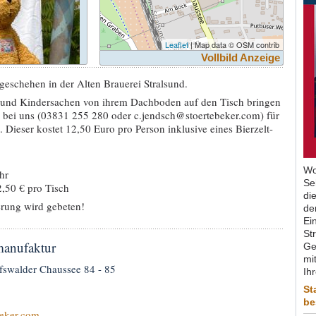
Leaflet
| Map data © OSM contrib
Vollbild Anzeige
geschehen in der Alten Brauerei Stralsund.
y- und Kindersachen von ihrem Dachboden auf den Tisch bringen
 bei uns (03831 255 280 oder c.jendsch@stoertebeker.com) für
 Dieser kostet 12,50 Euro pro Person inklusive eines Bierzelt-
Wo
hr
Se
2,50 € pro Tisch
di
rung wird gebeten!
de
Ein
St
manufaktur
Ge
mit
fswalder Chaussee 84 - 85
Ih
St
be
eker.com