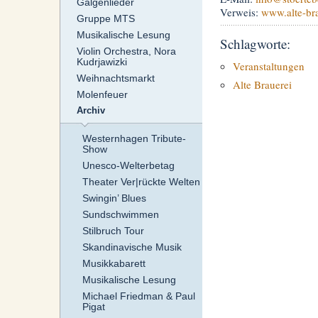
Galgenlieder
Verweis:
www.alte-br
Gruppe MTS
Musikalische Lesung
Schlagworte:
Violin Orchestra, Nora
Kudrjawizki
Veranstaltungen
Weihnachtsmarkt
Alte Brauerei
Molenfeuer
Archiv
Westernhagen Tribute-
Show
Unesco-Welterbetag
Theater Ver|rückte Welten
Swingin’ Blues
Sundschwimmen
Stilbruch Tour
Skandinavische Musik
Musikkabarett
Musikalische Lesung
Michael Friedman & Paul
Pigat