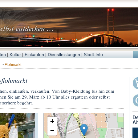
ten
|
Kultur
|
Einkaufen
|
Dienstleistungen
|
Stadt-Info
4
>
Flohmarkt
flohmarkt
chen, einkaufen, verkaufen. Von Baby-Kleidung bis hin zum
en Sie am 29. März ab 10 Uhr alles ergattern oder selbst
tterherz begehrt.
De
+
Al
−