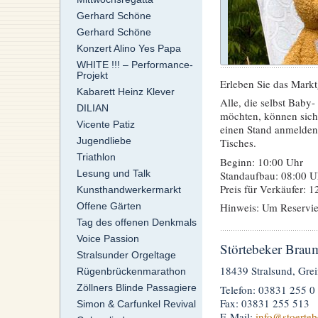
Gerhard Schöne
Gerhard Schöne
Konzert Alino Yes Papa
WHITE !!! – Performance-
Projekt
Erleben Sie das Markt
Kabarett Heinz Klever
Alle, die selbst Bab
DILIAN
möchten, können sich
Vicente Patiz
einen Stand anmelden.
Jugendliebe
Tisches.
Triathlon
Beginn: 10:00 Uhr
Lesung und Talk
Standaufbau: 08:00 U
Preis für Verkäufer: 1
Kunsthandwerkermarkt
Offene Gärten
Hinweis: Um Reservie
Tag des offenen Denkmals
Voice Passion
Störtebeker Brau
Stralsunder Orgeltage
18439 Stralsund, Grei
Rügenbrückenmarathon
Zöllners Blinde Passagiere
Telefon: 03831 255 0
Fax: 03831 255 513
Simon & Carfunkel Revival
E-Mail:
info
@stoerteb