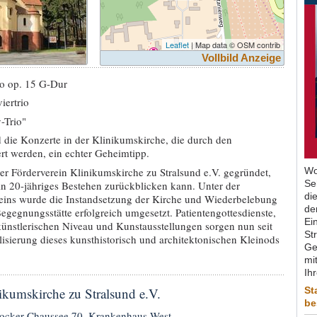
Leaflet
| Map data © OSM contrib
Vollbild Anzeige
io op. 15 G-Dur
ertrio
-Trio"
nd die Konzerte in der Klinikumskirche, die durch den
ert werden, ein echter Geheimtipp.
r Förderverein Klinikumskirche zu Stralsund e.V. gegründet,
Wo
Se
in 20-jähriges Bestehen zurückblicken kann. Unter der
di
eins wurde die Instandsetzung der Kirche und Wiederbelebung
de
 Begegnungsstätte erfolgreich umgesetzt. Patientengottesdienste,
Ein
ünstlerischen Niveau und Kunstausstellungen sorgen nun seit
St
lisierung dieses kunsthistorisch und architektonischen Kleinods
Ge
mit
Ih
ikumskirche zu Stralsund e.V.
St
be
tocker Chaussee 70, Krankenhaus West