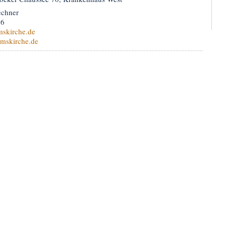
echner
76
skirche.de
mskirche.de