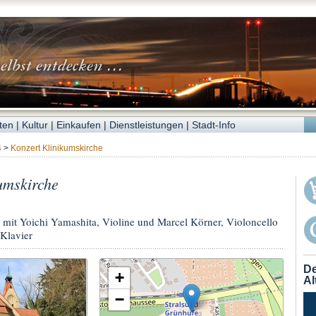
ten
|
Kultur
|
Einkaufen
|
Dienstleistungen
|
Stadt-Info
4
>
Konzert Klinikumskirche
umskirche
 Yoichi Yamashita, Violine und Marcel Körner, Violoncello
Klavier
De
+
Al
−