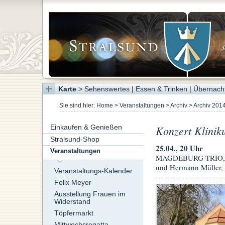
Karte
>
Sehenswertes
|
Essen & Trinken
|
Übernach
Sie sind hier:
Home
>
Veranstaltungen
>
Archiv
>
Archiv 201
Einkaufen & Genießen
Konzert Klinik
Stralsund-Shop
25.04., 20 Uhr
Veranstaltungen
MAGDEBURG-TRIO, mit
und Hermann Müller, 
Veranstaltungs-Kalender
Felix Meyer
Ausstellung Frauen im
Widerstand
Töpfermarkt
Mittwochsregatta