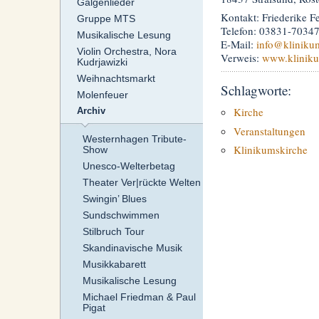
Galgenlieder
Kontakt: Friederike F
Gruppe MTS
Telefon: 03831-7034
Musikalische Lesung
E-Mail:
info
@klinikum
Violin Orchestra, Nora
Verweis:
www.kliniku
Kudrjawizki
Weihnachtsmarkt
Schlagworte:
Molenfeuer
Kirche
Archiv
Veranstaltungen
Westernhagen Tribute-
Klinikumskirche
Show
Unesco-Welterbetag
Theater Ver|rückte Welten
Swingin’ Blues
Sundschwimmen
Stilbruch Tour
Skandinavische Musik
Musikkabarett
Musikalische Lesung
Michael Friedman & Paul
Pigat