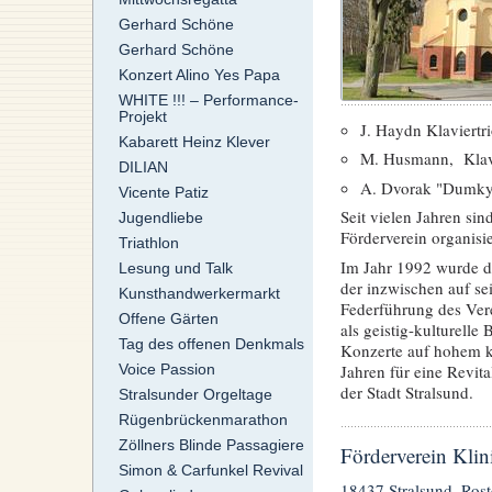
Gerhard Schöne
Gerhard Schöne
Konzert Alino Yes Papa
WHITE !!! – Performance-
Projekt
J. Haydn Klaviertr
Kabarett Heinz Klever
M. Husmann, Klavi
DILIAN
A. Dvorak "Dumky
Vicente Patiz
Seit vielen Jahren si
Jugendliebe
Förderverein organisi
Triathlon
Im Jahr 1992 wurde de
Lesung und Talk
der inzwischen auf se
Kunsthandwerkermarkt
Federführung des Ver
Offene Gärten
als geistig-kulturelle
Tag des offenen Denkmals
Konzerte auf hohem k
Jahren für eine Revita
Voice Passion
der Stadt Stralsund.
Stralsunder Orgeltage
Rügenbrückenmarathon
Zöllners Blinde Passagiere
Förderverein Klin
Simon & Carfunkel Revival
18437 Stralsund, Ros