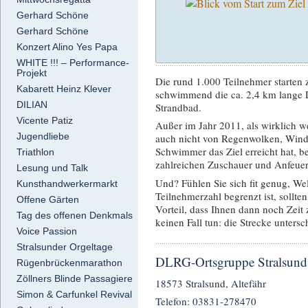
Gerhard Schöne
Gerhard Schöne
Konzert Alino Yes Papa
WHITE !!! – Performance-
Projekt
Die rund 1.000 Teilnehmer starten 
Kabarett Heinz Klever
schwimmend die ca. 2,4 km lange 
DILIAN
Strandbad.
Vicente Patiz
Außer im Jahr 2011, als wirklich we
Jugendliebe
auch nicht von Regenwolken, Wind
Schwimmer das Ziel erreicht hat, be
Triathlon
zahlreichen Zuschauer und Anfeuer
Lesung und Talk
Und? Fühlen Sie sich fit genug, W
Kunsthandwerkermarkt
Teilnehmerzahl begrenzt ist, sollten
Offene Gärten
Vorteil, dass Ihnen dann noch Zeit 
Tag des offenen Denkmals
keinen Fall tun: die Strecke untersc
Voice Passion
Stralsunder Orgeltage
DLRG-Ortsgruppe Stralsund 
Rügenbrückenmarathon
Zöllners Blinde Passagiere
18573 Stralsund, Altefähr
Simon & Carfunkel Revival
Telefon: 03831-278470