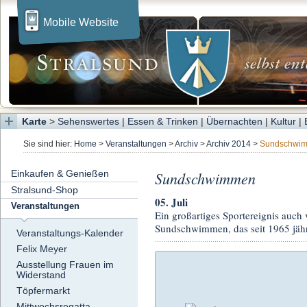
Mobile Website
Karte
>
Sehenswertes
|
Essen & Trinken
|
Übernachten
|
Kultur
|
Sie sind hier:
Home
>
Veranstaltungen
>
Archiv
>
Archiv 2014
>
Sundschwi
Einkaufen & Genießen
Sundschwimmen
Stralsund-Shop
05. Juli
Veranstaltungen
Ein großartiges Sportereignis auch 
Sundschwimmen, das seit 1965 jähr
Veranstaltungs-Kalender
Felix Meyer
Ausstellung Frauen im
Widerstand
Töpfermarkt
Mittwochsregatta