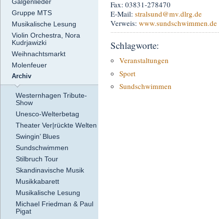
Galgenlieder
Fax: 03831-278470
Gruppe MTS
E-Mail:
stralsund
@mv.dlrg.de
Verweis:
www.sundschwimmen.de
Musikalische Lesung
Violin Orchestra, Nora
Kudrjawizki
Schlagworte:
Weihnachtsmarkt
Veranstaltungen
Molenfeuer
Sport
Archiv
Sundschwimmen
Westernhagen Tribute-
Show
Unesco-Welterbetag
Theater Ver|rückte Welten
Swingin’ Blues
Sundschwimmen
Stilbruch Tour
Skandinavische Musik
Musikkabarett
Musikalische Lesung
Michael Friedman & Paul
Pigat