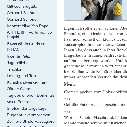
Mittwochsregatta
Gerhard Schöne
Gerhard Schöne
Konzert Alino Yes Papa
Eigentlich sollte es ein schöner A
WHITE !!! – Performance-
Freundin, eine ideale Auszeit vom s
Projekt
Paar noch schnell ein kleines Gesc
Kabarett Heinz Klever
Katastrophe. In einer unerwartete
Ihnen klar, dass auch in ihrer Bez
DILIAN
Eingestaubte Träume, verdreckte E
Vicente Patiz
auf einmal bereinigt werden. Und b
Jugendliebe
gnadenlose Putzaktion wird zur sur
Triathlon
bleibt. Eine wilde Komödie über d
Lesung und Talk
immer währenden Versuch das desi
Kunsthandwerkermarkt
Menü:
Offene Gärten
Cremesüppchen vom Hokaidokürbis 
Tag des offenen Denkmals
***
Voice Passion
Gefüllte Entenbrust an geschmorte
Stralsunder Orgeltage
***
Rügenbrückenmarathon
Warmes Schoko-Haselnussküchlein
Zöllners Blinde Passagiere
Mandelmilcheiscreme mit Kirschen