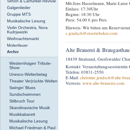
Simon & Carfunkel Revival
Mit:Jens Hasselmann, Marie-Luise
Galgenlieder
Einlass: 17:30Uhr
Beginn: 18:30 Uhr
Gruppe MTS
Preis: 54,00 € pro Pers.
Musikalische Lesung
Hinweis: Wir bitten um Reservieru
Violin Orchestra, Nora
Kudrjawizki
c.jendsch@stoertebeker.com
Weihnachtsmarkt
Molenfeuer
Alte Brauerei & Braugasthau
Archiv
18439 Stralsund, Greifswalder Cha
Westernhagen Tribute-
Kontakt: Veranstaltungsassistentin 
Show
Telefon: 03831-2550
Unesco-Welterbetag
E-Mail:
christine.jendsch
@alte-bra
Theater Ver|rückte Welten
Verweis:
www.alte-brauerei.com
Swingin’ Blues
Sundschwimmen
Stilbruch Tour
Skandinavische Musik
Musikkabarett
Musikalische Lesung
Michael Friedman & Paul