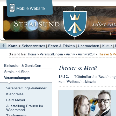
Mobile Website
Karte
>
Sehenswertes
|
Essen & Trinken
|
Übernachten
|
Kultur
|
Sie sind hier:
Home
>
Veranstaltungen
>
Archiv
>
Archiv 2014
>
Theater & M
Einkaufen & Genießen
Theater & Menü
Stralsund-Shop
13.12.
- "Köttbullar die Beziehun
Veranstaltungen
zum Weihnachtskitsch:
Veranstaltungs-Kalender
Klangreise
Felix Meyer
Ausstellung Frauen im
Widerstand
Töpfermarkt