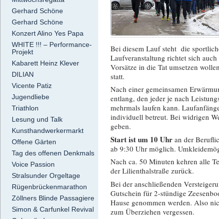
Gerhard Schöne
Gerhard Schöne
Konzert Alino Yes Papa
WHITE !!! – Performance-
Bei diesem Lauf steht die sportlich
Projekt
Laufveranstaltung richtet sich auch 
Kabarett Heinz Klever
Vorsätze in die Tat umsetzen wollen
DILIAN
statt.
Vicente Patiz
Nach einer gemeinsamen Erwärmun
Jugendliebe
entlang, den jeder je nach Leistun
mehrmals laufen kann. Laufanfänge
Triathlon
individuell betreut. Bei widrigen 
Lesung und Talk
geben.
Kunsthandwerkermarkt
Start ist um 10 Uhr
an der Berufli
Offene Gärten
ab 9:30 Uhr möglich. Umkleidemögl
Tag des offenen Denkmals
Nach ca. 50 Minuten kehren alle Te
Voice Passion
der Lilienthalstraße zurück.
Stralsunder Orgeltage
Bei der anschließenden Versteigeru
Rügenbrückenmarathon
Gutschein für 2-stündige Zeesenboo
Zöllners Blinde Passagiere
Hause genommen werden. Also nic
Simon & Carfunkel Revival
zum Überziehen vergessen.