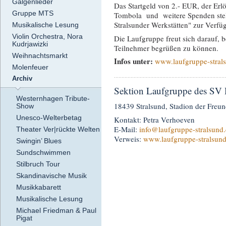
Galgenlieder
Das Startgeld von 2.- EUR, der Erl
Gruppe MTS
Tombola und weitere Spenden stell
Stralsunder Werkstätten" zur Verf
Musikalische Lesung
Violin Orchestra, Nora
Die Laufgruppe freut sich darauf,
Kudrjawizki
Teilnehmer begrüßen zu können.
Weihnachtsmarkt
Infos unter:
www.laufgruppe-stral
Molenfeuer
Archiv
Sektion Laufgruppe des SV
Westernhagen Tribute-
18439 Stralsund, Stadion der Freun
Show
Unesco-Welterbetag
Kontakt: Petra Verhoeven
E-Mail:
info
@laufgruppe-stralsund
Theater Ver|rückte Welten
Verweis:
www.laufgruppe-stralsund
Swingin’ Blues
Sundschwimmen
Stilbruch Tour
Skandinavische Musik
Musikkabarett
Musikalische Lesung
Michael Friedman & Paul
Pigat