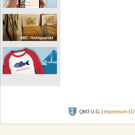
QM3 U.G. |
Impressum
|
D