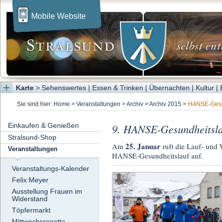
Mobile Website
Karte
>
Sehenswertes
|
Essen & Trinken
|
Übernachten
|
Kultur
|
Sie sind hier:
Home
>
Veranstaltungen
>
Archiv
>
Archiv 2015
>
HANSE-Gesu
Einkaufen & Genießen
9. HANSE-Gesundheitsla
Stralsund-Shop
25. Januar
Am
ruft die Lauf- un
Veranstaltungen
HANSE-Gesundheitslauf auf.
Veranstaltungs-Kalender
Felix Meyer
Ausstellung Frauen im
Widerstand
Töpfermarkt
Mittwochsregatta