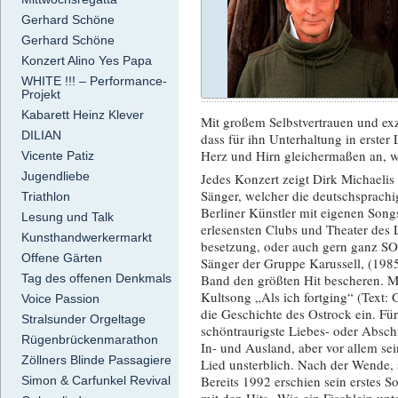
Gerhard Schöne
Gerhard Schöne
Konzert Alino Yes Papa
WHITE !!! – Performance-
Projekt
Kabarett Heinz Klever
Mit großem Selbstvertrauen und exz
DILIAN
dass für ihn Unterhaltung in erster
Herz und Hirn gleichermaßen an, w
Vicente Patiz
Jugendliebe
Jedes Konzert zeigt Dirk Michaelis
Sänger, welcher die deutschsprachi
Triathlon
Berliner Künstler mit eigenen Song
Lesung und Talk
erlesensten Clubs und Theater des
Kunsthandwerkermarkt
besetzung, oder auch gern ganz SO
Offene Gärten
Sänger der Gruppe Karussell, (1985
Tag des offenen Denkmals
Band den größten Hit bescheren. M
Kultsong „Als ich fortging“ (Text: G
Voice Passion
die Geschichte des Ostrock ein. F
Stralsunder Orgeltage
schöntraurigste Liebes- oder Absch
Rügenbrückenmarathon
In- und Ausland, aber vor allem sei
Zöllners Blinde Passagiere
Lied unsterblich. Nach der Wende, s
Bereits 1992 erschien sein erste
Simon & Carfunkel Revival