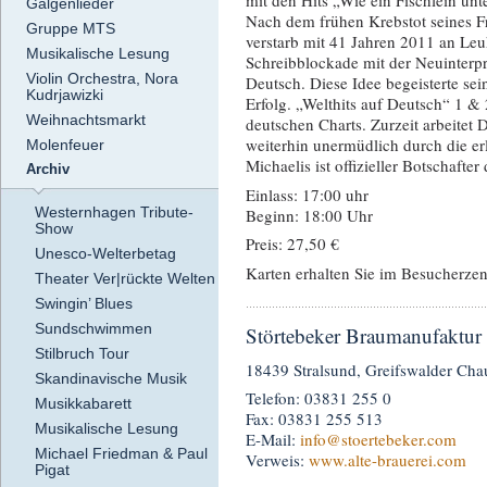
mit den Hits „Wie ein Fischlein unt
Galgenlieder
Nach dem frühen Krebstot seines 
Gruppe MTS
verstarb mit 41 Jahren 2011 an Leu
Musikalische Lesung
Schreibblockade mit der Neuinterpre
Violin Orchestra, Nora
Deutsch. Diese Idee begeisterte se
Kudrjawizki
Erfolg. „Welthits auf Deutsch“ 1 &
Weihnachtsmarkt
deutschen Charts. Zurzeit arbeitet
weiterhin unermüdlich durch die er
Molenfeuer
Michaelis ist offizieller Botschaft
Archiv
Einlass: 17:00 uhr
Westernhagen Tribute-
Beginn: 18:00 Uhr
Show
Preis: 27,50 €
Unesco-Welterbetag
Karten erhalten Sie im Besucherze
Theater Ver|rückte Welten
Swingin’ Blues
Sundschwimmen
Störtebeker Braumanufaktur 
Stilbruch Tour
18439 Stralsund, Greifswalder Cha
Skandinavische Musik
Telefon: 03831 255 0
Musikkabarett
Fax: 03831 255 513
Musikalische Lesung
E-Mail:
info
@stoertebeker.com
Michael Friedman & Paul
Verweis:
www.alte-brauerei.com
Pigat