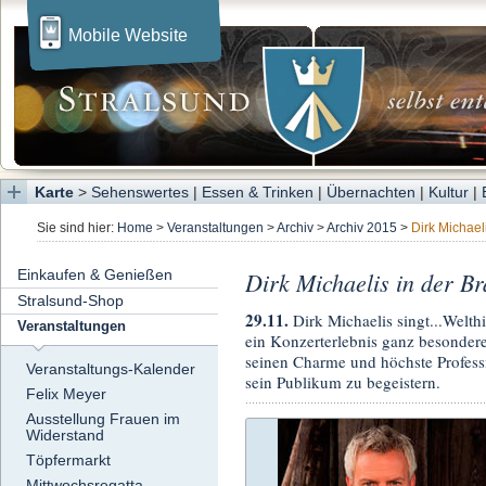
Mobile Website
Karte
>
Sehenswertes
|
Essen & Trinken
|
Übernachten
|
Kultur
|
Sie sind hier:
Home
>
Veranstaltungen
>
Archiv
>
Archiv 2015
>
Dirk Michael
Einkaufen & Genießen
Dirk Michaelis in der Br
Stralsund-Shop
29.11.
Dirk Michaelis singt...Welthi
Veranstaltungen
ein Konzerterlebnis ganz besondere
seinen Charme und höchste Professio
Veranstaltungs-Kalender
sein Publikum zu begeistern.
Felix Meyer
Ausstellung Frauen im
Widerstand
Töpfermarkt
Mittwochsregatta