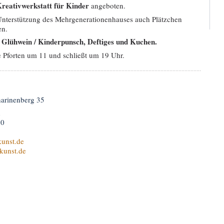
reativwerkstatt für Kinder
angeboten.
nterstützung des Mehrgenerationenhauses auch Plätzchen
en.
Glühwein / Kinderpunsch,
Deftiges und Kuchen.
s
e Pforten um 11 und schließt um 19 Uhr.
harinenberg 35
h
60
unst.de
kunst.de