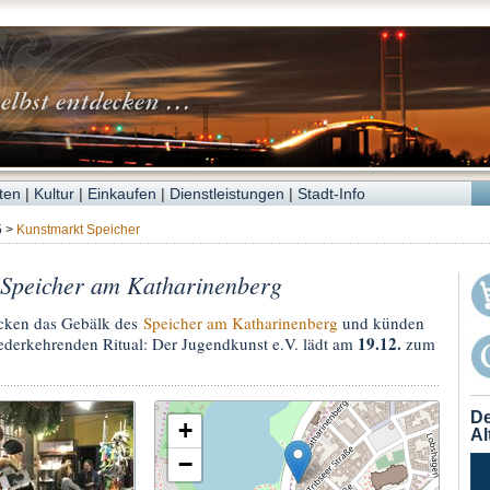
ten
|
Kultur
|
Einkaufen
|
Dienstleistungen
|
Stadt-Info
5
>
Kunstmarkt Speicher
 Speicher am Katharinenberg
ken das Gebälk des
Speicher am Katharinenberg
und künden
19.12.
ederkehrenden Ritual: Der Jugendkunst e.V. lädt am
zum
De
+
Al
−