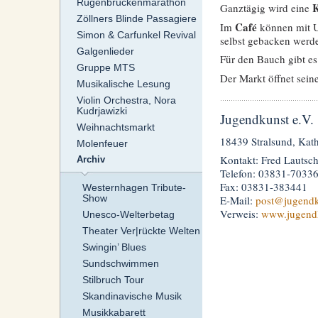
Rügenbrückenmarathon
K
Ganztägig wird eine
Zöllners Blinde Passagiere
Café
Im
können mit U
Simon & Carfunkel Revival
selbst gebacken werd
Galgenlieder
Für den Bauch gibt e
Gruppe MTS
Der Markt öffnet sein
Musikalische Lesung
Violin Orchestra, Nora
Kudrjawizki
Jugendkunst e.V.
Weihnachtsmarkt
18439 Stralsund, Kat
Molenfeuer
Kontakt: Fred Lautsc
Archiv
Telefon: 03831-7033
Fax: 03831-383441
Westernhagen Tribute-
Show
E-Mail:
post
@jugendk
Verweis:
www.jugend
Unesco-Welterbetag
Theater Ver|rückte Welten
Swingin’ Blues
Sundschwimmen
Stilbruch Tour
Skandinavische Musik
Musikkabarett