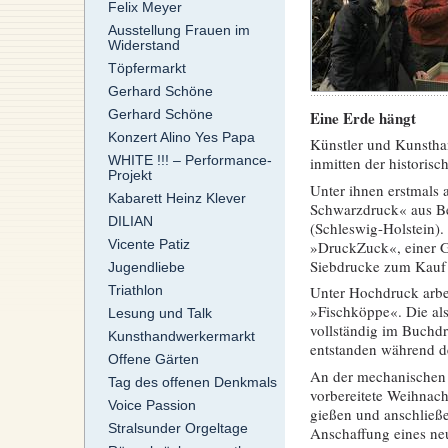
Felix Meyer
Ausstellung Frauen im
Widerstand
Töpfermarkt
Gerhard Schöne
Gerhard Schöne
Eine Erde hängt
Konzert Alino Yes Papa
Künstler und Kunstha
WHITE !!! – Performance-
inmitten der histori
Projekt
Unter ihnen erstmals
Kabarett Heinz Klever
Schwarzdruck« aus Be
DILIAN
(Schleswig-Holstein). 
Vicente Patiz
»DruckZuck«, einer Gr
Siebdrucke zum Kauf 
Jugendliebe
Triathlon
Unter Hochdruck arbei
»Fischköppe«. Die al
Lesung und Talk
vollständig im Buchdru
Kunsthandwerkermarkt
entstanden während de
Offene Gärten
An der mechanischen 
Tag des offenen Denkmals
vorbereitete Weihnach
Voice Passion
gießen und anschließ
Stralsunder Orgeltage
Anschaffung eines ne