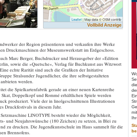
Leaflet
| Map data © OSM contrib
Vollbild Anzeige
ndwerker der Region präsentieren und verkaufen ihre Werke
schen Druckmaschinen der Museumswerkstatt im Erdgeschoss.
 auch Marc Berger, Buchdrucker und Herausgeber der »Edition
rlin, sowie die »Quetsche«, Verlag für Buchkunst aus Witzwort
Eine echte Rarität sind auch die Grafiken der Initiative
Wo
uppe Stralsunder Jugendlicher, die ihre selbstgestalteten
Se
anbieten werden.
di
tet die Spielkartenfabrik gerade an einer neuen Kartenreihe
de
s Skat, Doppelkopf und Rommé erhältlichen Spiele werden
Ein
ck produziert. Viele der in linolgeschnittenen Illustrationen
St
s Druckfestivals in diesem Jahr.
Ge
mit
Setzmaschine LINOTYPE besteht wieder die Möglichkeit,
Ih
ts- und Neujahrswünsche (180 Zeichen) zu setzen, in Blei zu
St
end zu drucken. Die Jugendkunstschule im Haus sammelt für die
be
uen Brennofens.