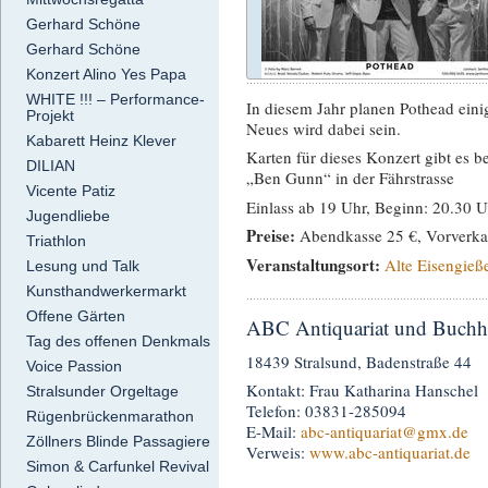
Gerhard Schöne
Gerhard Schöne
Konzert Alino Yes Papa
WHITE !!! – Performance-
In diesem Jahr planen Pothead ein
Projekt
Neues wird dabei sein.
Kabarett Heinz Klever
Karten für dieses Konzert gibt es 
DILIAN
„Ben Gunn“ in der Fährstrasse
Vicente Patiz
Einlass ab 19 Uhr, Beginn: 20.30 U
Jugendliebe
Preise:
Abendkasse 25 €, Vorverka
Triathlon
Veranstaltungsort:
Alte Eisengieße
Lesung und Talk
Kunsthandwerkermarkt
Offene Gärten
ABC Antiquariat und Buch
Tag des offenen Denkmals
18439 Stralsund, Badenstraße 44
Voice Passion
Kontakt: Frau Katharina Hanschel
Stralsunder Orgeltage
Telefon: 03831-285094
Rügenbrückenmarathon
E-Mail:
abc-antiquariat
@gmx.de
Zöllners Blinde Passagiere
Verweis:
www.abc-antiquariat.de
Simon & Carfunkel Revival