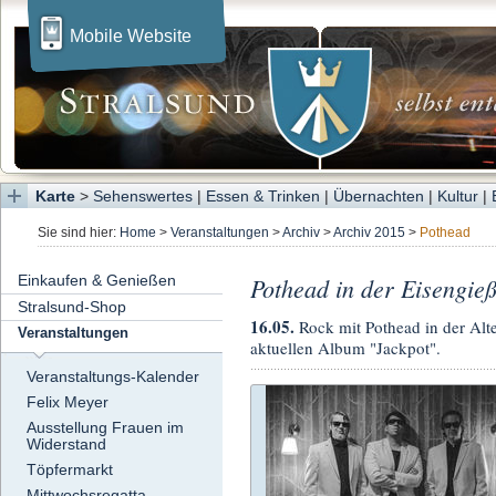
Mobile Website
Karte
>
Sehenswertes
|
Essen & Trinken
|
Übernachten
|
Kultur
|
Sie sind hier:
Home
>
Veranstaltungen
>
Archiv
>
Archiv 2015
>
Pothead
Einkaufen & Genießen
Pothead in der Eisengieß
Stralsund-Shop
16.05.
Rock mit Pothead in der Alte
Veranstaltungen
aktuellen Album "Jackpot".
Veranstaltungs-Kalender
Felix Meyer
Ausstellung Frauen im
Widerstand
Töpfermarkt
Mittwochsregatta