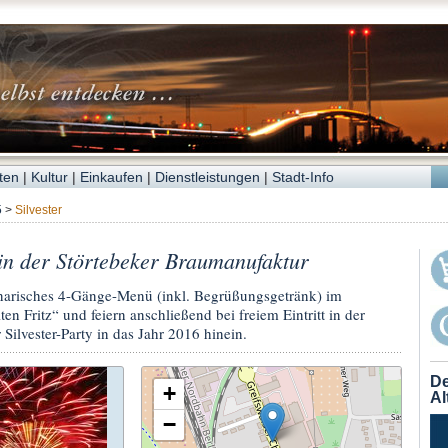
ten
|
Kultur
|
Einkaufen
|
Dienstleistungen
|
Stadt-Info
5
>
Silvester
 in der Störtebeker Braumanufaktur
inarisches 4-Gänge-Menü (inkl. Begrüßungsgetränk) im
n Fritz“ und feiern anschließend bei freiem Eintritt in der
 Silvester-Party in das Jahr 2016 hinein.
De
+
Al
−