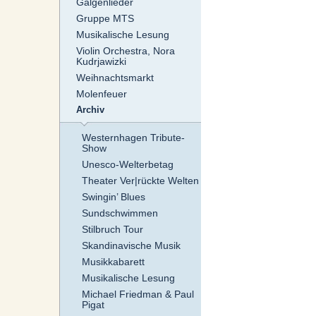
Galgenlieder
Gruppe MTS
Musikalische Lesung
Violin Orchestra, Nora
Kudrjawizki
Weihnachtsmarkt
Molenfeuer
Archiv
Westernhagen Tribute-
Show
Unesco-Welterbetag
Theater Ver|rückte Welten
Swingin’ Blues
Sundschwimmen
Stilbruch Tour
Skandinavische Musik
Musikkabarett
Musikalische Lesung
Michael Friedman & Paul
Pigat