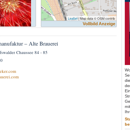
Leaflet
| Map data © OSM contrib
Vollbild Anzeige
anufaktur – Alte Brauerei
fswalder Chaussee 84 - 85
80
Wo
eker.com
Se
auerei.com
di
de
Ein
St
Ge
mit
Ih
St
be