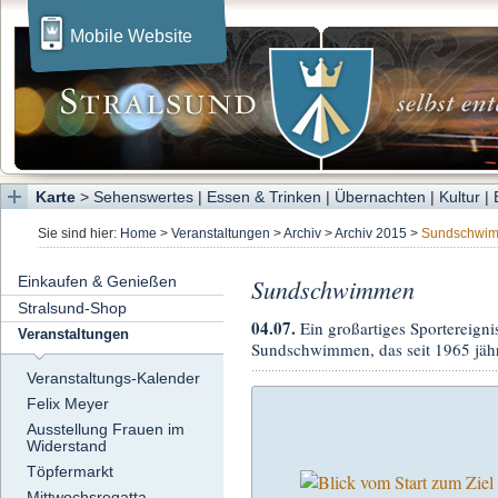
Mobile Website
Karte
>
Sehenswertes
|
Essen & Trinken
|
Übernachten
|
Kultur
|
Sie sind hier:
Home
>
Veranstaltungen
>
Archiv
>
Archiv 2015
>
Sundschwi
Einkaufen & Genießen
Sundschwimmen
Stralsund-Shop
04.07.
Ein großartiges Sportereigni
Veranstaltungen
Sundschwimmen, das seit 1965 jähr
Veranstaltungs-Kalender
Felix Meyer
Ausstellung Frauen im
Widerstand
Töpfermarkt
Mittwochsregatta