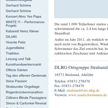
Gerhard Schöne
Gerhard Schöne
Konzert Alino Yes Papa
WHITE !!! – Performance-
Die rund 1.000 Teilnehmer starten 
Projekt
schwimmend die ca. 2,4 km lange 
Kabarett Heinz Klever
Strandbad.
DILIAN
Außer im Jahr 2011, als wirklich we
Vicente Patiz
auch nicht von Regenwolken, Wind
Jugendliebe
Schwimmer das Ziel erreicht hat, be
zahlreichen Zuschauer und Anfeuer
Triathlon
Lesung und Talk
Kunsthandwerkermarkt
DLRG-Ortsgruppe Stralsund 
Offene Gärten
18573 Stralsund, Altefähr
Tag des offenen Denkmals
Telefon: 03831-278470
Voice Passion
Fax: 03831-278470
Stralsunder Orgeltage
E-Mail:
stralsund
@mv.dlrg.de
Rügenbrückenmarathon
Verweis:
www.sundschwimmen.de
Zöllners Blinde Passagiere
Simon & Carfunkel Revival