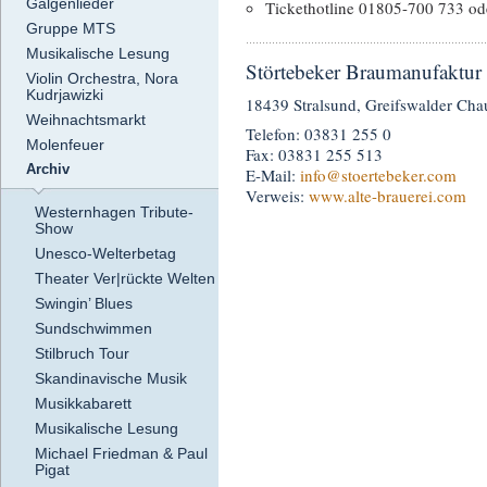
Galgenlieder
Tickethotline 01805-700 733 od
Gruppe MTS
Musikalische Lesung
Störtebeker Braumanufaktur
Violin Orchestra, Nora
Kudrjawizki
18439 Stralsund, Greifswalder Cha
Weihnachtsmarkt
Telefon: 03831 255 0
Molenfeuer
Fax: 03831 255 513
Archiv
E-Mail:
info
@stoertebeker.com
Verweis:
www.alte-brauerei.com
Westernhagen Tribute-
Show
Unesco-Welterbetag
Theater Ver|rückte Welten
Swingin’ Blues
Sundschwimmen
Stilbruch Tour
Skandinavische Musik
Musikkabarett
Musikalische Lesung
Michael Friedman & Paul
Pigat