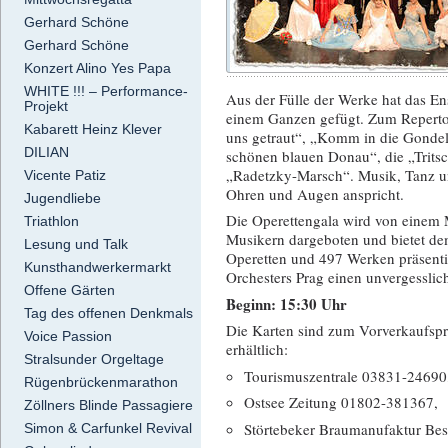
Gerhard Schöne
Gerhard Schöne
Konzert Alino Yes Papa
WHITE !!! – Performance-
Aus der Fülle der Werke hat das E
Projekt
einem Ganzen gefügt. Zum Repertoi
Kabarett Heinz Klever
uns getraut“, „Komm in die Gondel
DILIAN
schönen blauen Donau“, die „Tritsc
„Radetzky-Marsch“. Musik, Tanz u
Vicente Patiz
Ohren und Augen anspricht.
Jugendliebe
Die Operettengala wird von einem M
Triathlon
Musikern dargeboten und bietet dem
Lesung und Talk
Operetten und 497 Werken präsentie
Kunsthandwerkermarkt
Orchesters Prag einen unvergessli
Offene Gärten
Beginn: 15:30 Uhr
Tag des offenen Denkmals
Die Karten sind zum Vorverkaufspre
Voice Passion
erhältlich:
Stralsunder Orgeltage
Tourismuszentrale 03831-24690
Rügenbrückenmarathon
Ostsee Zeitung 01802-381367,
Zöllners Blinde Passagiere
Störtebeker Braumanufaktur Be
Simon & Carfunkel Revival