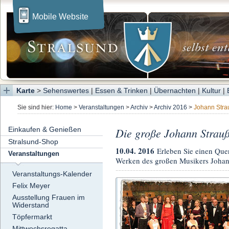
Mobile Website
Karte
>
Sehenswertes
|
Essen & Trinken
|
Übernachten
|
Kultur
|
Sie sind hier:
Home
>
Veranstaltungen
>
Archiv
>
Archiv 2016
>
Johann Stra
Einkaufen & Genießen
Die große Johann Strau
Stralsund-Shop
10.04. 2016
Erleben Sie einen Que
Veranstaltungen
Werken des großen Musikers Johann
Veranstaltungs-Kalender
Felix Meyer
Ausstellung Frauen im
Widerstand
Töpfermarkt
Mittwochsregatta