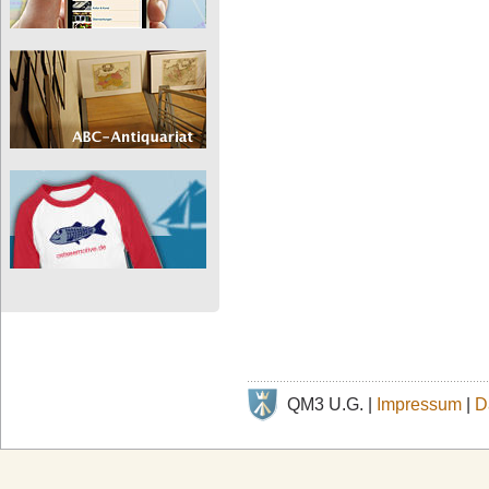
QM3 U.G. |
Impressum
|
D