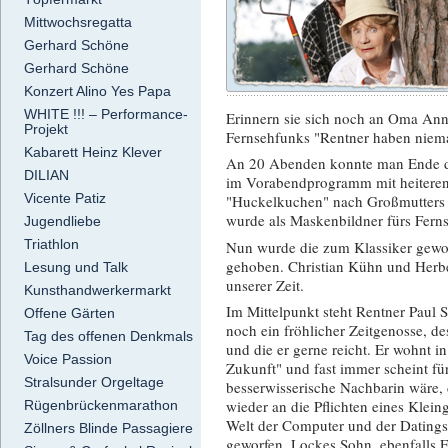
Mittwochsregatta
Gerhard Schöne
Gerhard Schöne
Konzert Alino Yes Papa
WHITE !!! – Performance-
Erinnern sie sich noch an Oma Anna
Projekt
Fernsehfunks "Rentner haben niema
Kabarett Heinz Klever
An 20 Abenden konnte man Ende de
DILIAN
im Vorabendprogramm mit heiteren
Vicente Patiz
"Huckelkuchen" nach Großmutters R
wurde als Maskenbildner fürs Ferns
Jugendliebe
Triathlon
Nun wurde die zum Klassiker gewor
gehoben. Christian Kühn und Herbe
Lesung und Talk
unserer Zeit.
Kunsthandwerkermarkt
Im Mittelpunkt steht Rentner Paul
Offene Gärten
noch ein fröhlicher Zeitgenosse, 
Tag des offenen Denkmals
und die er gerne reicht. Er wohnt 
Voice Passion
Zukunft" und fast immer scheint fü
Stralsunder Orgeltage
besserwisserische Nachbarin wäre, 
wieder an die Pflichten eines Klein
Rügenbrückenmarathon
Welt der Computer und der Datings 
Zöllners Blinde Passagiere
geworfen. Lockes Sohn, ebenfalls F