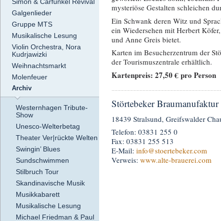
Simon & Carfunkel Revival
mysteriöse Gestalten schleichen du
Galgenlieder
Ein Schwank deren Witz und Sprach
Gruppe MTS
ein Wiedersehen mit Herbert Köfer
Musikalische Lesung
und Anne Greis bietet.
Violin Orchestra, Nora
Karten im Besucherzentrum der Stö
Kudrjawizki
der Tourismuszentrale erhältlich.
Weihnachtsmarkt
Kartenpreis: 27,50 € pro Person
Molenfeuer
Archiv
Störtebeker Braumanufaktur 
Westernhagen Tribute-
Show
18439 Stralsund, Greifswalder Cha
Unesco-Welterbetag
Telefon: 03831 255 0
Theater Ver|rückte Welten
Fax: 03831 255 513
Swingin’ Blues
E-Mail:
info
@stoertebeker.com
Verweis:
www.alte-brauerei.com
Sundschwimmen
Stilbruch Tour
Skandinavische Musik
Musikkabarett
Musikalische Lesung
Michael Friedman & Paul