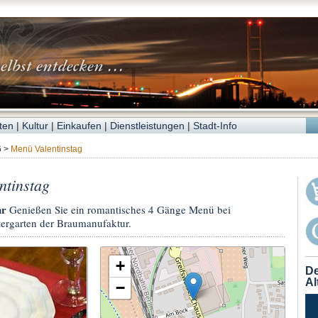
ten
|
Kultur
|
Einkaufen
|
Dienstleistungen
|
Stadt-Info
6
>
Menü Valentinstag
ntinstag
hr
Genießen Sie ein romantisches 4 Gänge Menü bei
ergarten der Braumanufaktur.
+
De
Al
−