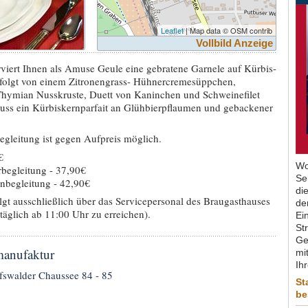
Leaflet
| Map data © OSM contrib
Vollbild Anzeige
iert Ihnen als Amuse Geule eine gebratene Garnele auf Kürbis-
folgt von einem Zitronengrass- Hühnercremesüppchen,
 Thymian Nusskruste, Duett von Kaninchen und Schweinefilet
uss ein Kürbiskernparfait an Glühbierpflaumen und gebackener
egleitung ist gegen Aufpreis möglich.
€
Wo
begleitung - 37,90€
Se
begleitung - 42,90€
di
lgt ausschließlich über das Servicepersonal des Braugasthauses
de
äglich ab 11:00 Uhr zu erreichen).
Ein
St
Ge
manufaktur
mit
Ih
fswalder Chaussee 84 - 85
St
be