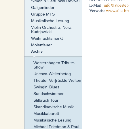
Simon & Carfunkel Revival
E-Mail:
info
@stoerteb
Galgenlieder
Verweis:
www.alte-br
Gruppe MTS
Musikalische Lesung
Violin Orchestra, Nora
Kudrjawizki
Weihnachtsmarkt
Molenfeuer
Archiv
Westernhagen Tribute-
Show
Unesco-Welterbetag
Theater Ver|rückte Welten
Swingin’ Blues
Sundschwimmen
Stilbruch Tour
Skandinavische Musik
Musikkabarett
Musikalische Lesung
Michael Friedman & Paul