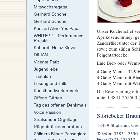
Mittwochsregatta
Gerhard Schöne
Gerhard Schöne
Konzert Alino Yes Papa
Unser Küchenchef serv
WHITE !!! – Performance-
Aprikosenchutney, ge
Projekt
Zanderfilet unter der
Kabarett Heinz Klever
sowie zum süßen Schl
Feigentarteecke.
DILIAN
Vicente Patiz
Eine Bier- oder Weinb
Jugendliebe
4 Gang Menü - 32,90
Triathlon
4 Gang Menü mit Bier
4 Gang Menü mit Wein
Lesung und Talk
Kunsthandwerkermarkt
Die Reservierung erfo
unter 03831-255500 (t
Offene Gärten
Tag des offenen Denkmals
Voice Passion
Störtebeker Brau
Stralsunder Orgeltage
18439 Stralsund, Grei
Rügenbrückenmarathon
Telefon: 03831-2550
Zöllners Blinde Passagiere
Fax: 03831-255513