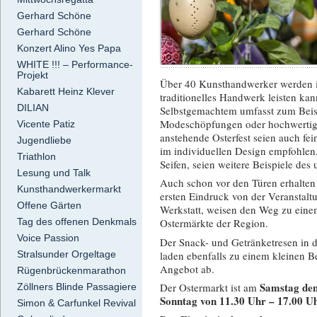
Gerhard Schöne
Gerhard Schöne
Konzert Alino Yes Papa
WHITE !!! – Performance-
Projekt
Über 40 Kunsthandwerker werden i
Kabarett Heinz Klever
traditionelles Handwerk leisten k
DILIAN
Selbstgemachtem umfasst zum Beis
Modeschöpfungen oder hochwertige
Vicente Patiz
anstehende Osterfest seien auch fe
Jugendliebe
im individuellen Design empfohlen
Triathlon
Seifen, seien weitere Beispiele de
Lesung und Talk
Auch schon vor den Türen erhalten 
Kunsthandwerkermarkt
ersten Eindruck von der Veranstaltu
Offene Gärten
Werkstatt, weisen den Weg zu eine
Tag des offenen Denkmals
Ostermärkte der Region.
Voice Passion
Der Snack- und Getränketresen in 
laden ebenfalls zu einem kleinen B
Stralsunder Orgeltage
Angebot ab.
Rügenbrückenmarathon
Samstag den
Der Ostermarkt ist am
Zöllners Blinde Passagiere
Sonntag von 11.30 Uhr – 17.00 U
Simon & Carfunkel Revival