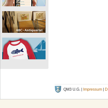
QM3 U.G. |
Impressum
|
D