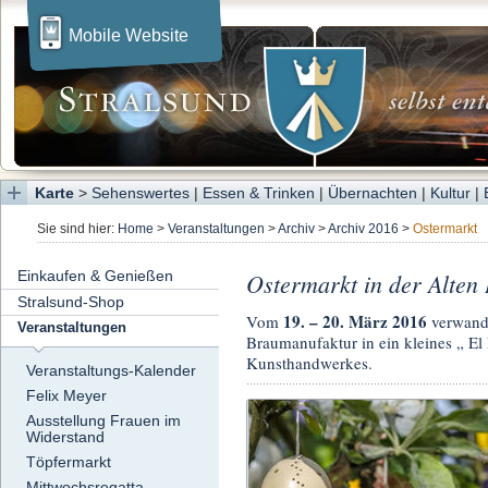
Mobile Website
Karte
>
Sehenswertes
|
Essen & Trinken
|
Übernachten
|
Kultur
|
Sie sind hier:
Home
>
Veranstaltungen
>
Archiv
>
Archiv 2016
>
Ostermarkt
Einkaufen & Genießen
Ostermarkt in der Alten 
Stralsund-Shop
19. – 20. März 2016
Vom
verwande
Veranstaltungen
Braumanufaktur in ein kleines „ El 
Kunsthandwerkes.
Veranstaltungs-Kalender
Felix Meyer
Ausstellung Frauen im
Widerstand
Töpfermarkt
Mittwochsregatta