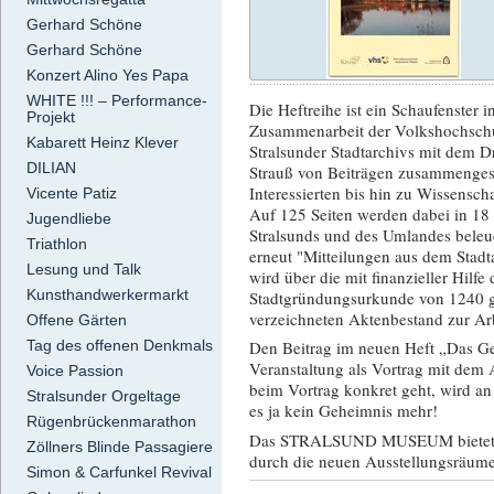
Gerhard Schöne
Gerhard Schöne
Konzert Alino Yes Papa
WHITE !!! – Performance-
Die Heftreihe ist ein Schaufenster i
Projekt
Zusammenarbeit der Volkshochsch
Kabarett Heinz Klever
Stralsunder Stadtarchivs mit dem 
DILIAN
Strauß von Beiträgen zusammengeste
Interessierten bis hin zu Wissenscha
Vicente Patiz
Auf 125 Seiten werden dabei in 18
Jugendliebe
Stralsunds und des Umlandes beleuc
Triathlon
erneut "Mitteilungen aus dem Stadta
Lesung und Talk
wird über die mit finanzieller Hilfe
Kunsthandwerkermarkt
Stadtgründungsurkunde von 1240 ge
verzeichneten Aktenbestand zur Ar
Offene Gärten
Tag des offenen Denkmals
Den Beitrag im neuen Heft „Das 
Veranstaltung als Vortrag mit dem A
Voice Passion
beim Vortrag konkret geht, wird an 
Stralsunder Orgeltage
es ja kein Geheimnis mehr!
Rügenbrückenmarathon
Das STRALSUND MUSEUM bietet im
Zöllners Blinde Passagiere
durch die neuen Ausstellungsräume
Simon & Carfunkel Revival