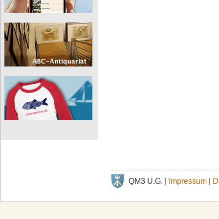
QM3 U.G. |
Impressum
|
D