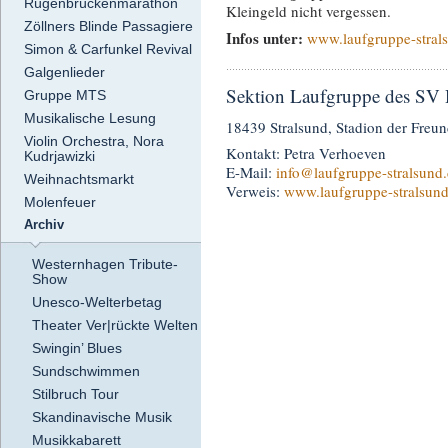
Rügenbrückenmarathon
Kleingeld nicht vergessen.
Zöllners Blinde Passagiere
Infos unter:
www.laufgruppe-stral
Simon & Carfunkel Revival
Galgenlieder
Sektion Laufgruppe des SV
Gruppe MTS
Musikalische Lesung
18439 Stralsund, Stadion der Freun
Violin Orchestra, Nora
Kontakt: Petra Verhoeven
Kudrjawizki
E-Mail:
info
@laufgruppe-stralsund
Weihnachtsmarkt
Verweis:
www.laufgruppe-stralsund
Molenfeuer
Archiv
Westernhagen Tribute-
Show
Unesco-Welterbetag
Theater Ver|rückte Welten
Swingin’ Blues
Sundschwimmen
Stilbruch Tour
Skandinavische Musik
Musikkabarett