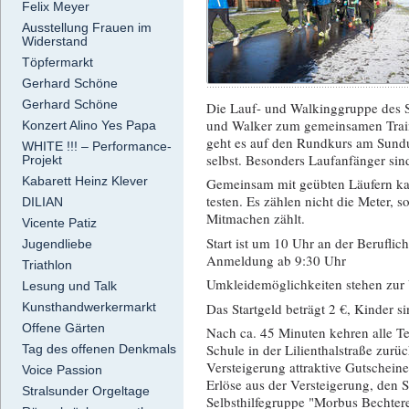
Felix Meyer
Ausstellung Frauen im
Widerstand
Töpfermarkt
Gerhard Schöne
Gerhard Schöne
Die Lauf- und Walkinggruppe des 
und Walker zum gemeinsamen Train
Konzert Alino Yes Papa
geht es auf den Rundkurs am Sundu
WHITE !!! – Performance-
selbst. Besonders Laufanfänger si
Projekt
Kabarett Heinz Klever
Gemeinsam mit geübten Läufern ka
testen. Es zählen nicht die Meter, s
DILIAN
Mitmachen zählt.
Vicente Patiz
Start ist um 10 Uhr an der Beruflich
Jugendliebe
Anmeldung ab 9:30 Uhr
Triathlon
Umkleidemöglichkeiten stehen zur
Lesung und Talk
Das Startgeld beträgt 2 €, Kinder si
Kunsthandwerkermarkt
Offene Gärten
Nach ca. 45 Minuten kehren alle Te
Schule in der Lilienthalstraße zurü
Tag des offenen Denkmals
Versteigerung attraktive Gutschei
Voice Passion
Erlöse aus der Versteigerung, den
Stralsunder Orgeltage
Selbsthilfegruppe "Morbus Bechtere