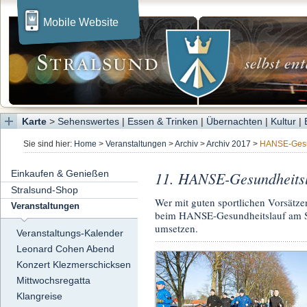
Mobile Website
Karte
>
Sehenswertes
|
Essen & Trinken
|
Übernachten
|
Kultur
|
Sie sind hier:
Home
>
Veranstaltungen
>
Archiv
>
Archiv 2017
>
HANSE-Gesu
Einkaufen & Genießen
11. HANSE-Gesundheits
Stralsund-Shop
Wer mit guten sportlichen Vorsätzen
Veranstaltungen
beim HANSE-Gesundheitslauf am 
umsetzen.
Veranstaltungs-Kalender
Leonard Cohen Abend
Konzert Klezmerschicksen
Mittwochsregatta
Klangreise