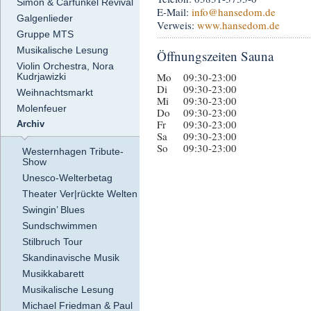
Simon & Carfunkel Revival
E-Mail:
info
@hansedom.de
Galgenlieder
Verweis:
www.hansedom.de
Gruppe MTS
Musikalische Lesung
Öffnungszeiten Sauna
Violin Orchestra, Nora
Mo
09:30-23:00
Kudrjawizki
Di
09:30-23:00
Weihnachtsmarkt
Mi
09:30-23:00
Molenfeuer
Do
09:30-23:00
Fr
09:30-23:00
Archiv
Sa
09:30-23:00
So
09:30-23:00
Westernhagen Tribute-
Show
Unesco-Welterbetag
Theater Ver|rückte Welten
Swingin’ Blues
Sundschwimmen
Stilbruch Tour
Skandinavische Musik
Musikkabarett
Musikalische Lesung
Michael Friedman & Paul