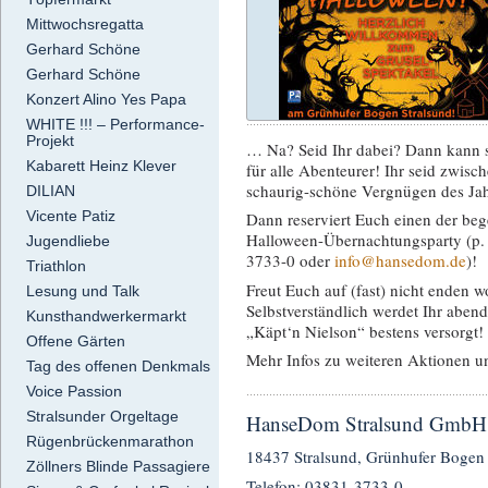
Mittwochsregatta
Gerhard Schöne
Gerhard Schöne
Konzert Alino Yes Papa
WHITE !!! – Performance-
Projekt
… Na? Seid Ihr dabei? Dann kann s
Kabarett Heinz Klever
für alle Abenteurer! Ihr seid zwis
schaurig-schöne Vergnügen des J
DILIAN
Vicente Patiz
Dann reserviert Euch einen der be
Halloween-Übernachtungsparty (p
Jugendliebe
3733-0 oder
info@hansedom.de
)!
Triathlon
Freut Euch auf (fast) nicht enden 
Lesung und Talk
Selbstverständlich werdet Ihr abe
Kunsthandwerkermarkt
„Käpt‘n Nielson“ bestens versorgt!
Offene Gärten
Mehr Infos zu weiteren Aktionen u
Tag des offenen Denkmals
Voice Passion
Stralsunder Orgeltage
HanseDom Stralsund GmbH
Rügenbrückenmarathon
18437 Stralsund, Grünhufer Bogen 
Zöllners Blinde Passagiere
Telefon: 03831-3733-0