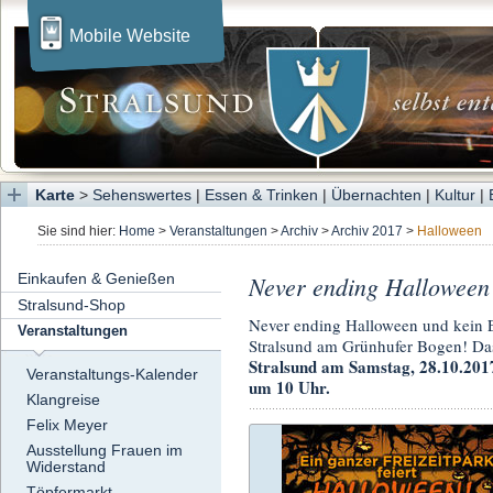
Mobile Website
Karte
>
Sehenswertes
|
Essen & Trinken
|
Übernachten
|
Kultur
|
Sie sind hier:
Home
>
Veranstaltungen
>
Archiv
>
Archiv 2017
>
Halloween
Einkaufen & Genießen
Never ending Halloween 
Stralsund-Shop
Never ending Halloween und kein En
Veranstaltungen
Stralsund am Grünhufer Bogen! Da
Stralsund am Samstag, 28.10.201
Veranstaltungs-Kalender
um 10 Uhr.
Klangreise
Felix Meyer
Ausstellung Frauen im
Widerstand
Töpfermarkt