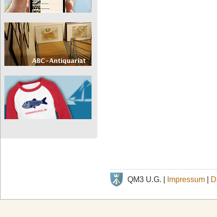
QM3 U.G. |
Impressum
|
D