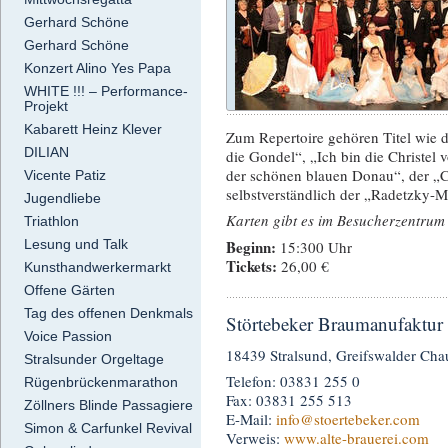
Gerhard Schöne
Gerhard Schöne
Konzert Alino Yes Papa
WHITE !!! – Performance-
Projekt
Kabarett Heinz Klever
Zum Repertoire gehören Titel wie 
DILIAN
die Gondel“, „Ich bin die Christel 
der schönen blauen Donau“, der „C
Vicente Patiz
selbstverständlich der „Radetzky-M
Jugendliebe
Karten gibt es im Besucherzentrum
Triathlon
Beginn:
Lesung und Talk
15:300 Uhr
Tickets:
26,00 €
Kunsthandwerkermarkt
Offene Gärten
Tag des offenen Denkmals
Störtebeker Braumanufaktur 
Voice Passion
18439 Stralsund, Greifswalder Cha
Stralsunder Orgeltage
Telefon: 03831 255 0
Rügenbrückenmarathon
Fax: 03831 255 513
Zöllners Blinde Passagiere
E-Mail:
info
@stoertebeker.com
Simon & Carfunkel Revival
Verweis:
www.alte-brauerei.com