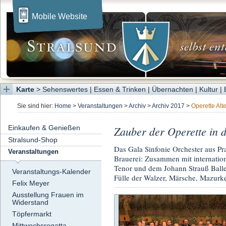
Mobile Website
Karte
>
Sehenswertes
|
Essen & Trinken
|
Übernachten
|
Kultur
|
Sie sind hier:
Home
>
Veranstaltungen
>
Archiv
>
Archiv 2017
>
Operette Alt
Einkaufen & Genießen
Zauber der Operette in d
Stralsund-Shop
Das Gala Sinfonie Orchester aus Pr
Veranstaltungen
Brauerei: Zusammen mit internation
Tenor und dem Johann Strauß Balle
Veranstaltungs-Kalender
Fülle der Walzer, Märsche, Mazurk
Felix Meyer
Ausstellung Frauen im
Widerstand
Töpfermarkt
Mittwochsregatta