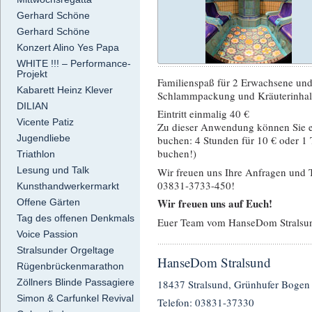
Gerhard Schöne
Gerhard Schöne
Konzert Alino Yes Papa
WHITE !!! – Performance-
Projekt
Familienspaß für 2 Erwachsene und
Kabarett Heinz Klever
Schlammpackung und Kräuterinhala
DILIAN
Eintritt einmalig 40 €
Vicente Patiz
Zu dieser Anwendung können Sie ei
Jugendliebe
buchen: 4 Stunden für 10 € oder 1 T
buchen!)
Triathlon
Lesung und Talk
Wir freuen uns Ihre Anfragen und 
03831-3733-450!
Kunsthandwerkermarkt
Wir freuen uns auf Euch!
Offene Gärten
Tag des offenen Denkmals
Euer Team vom HanseDom Stralsu
Voice Passion
Stralsunder Orgeltage
HanseDom Stralsund
Rügenbrückenmarathon
Zöllners Blinde Passagiere
18437 Stralsund, Grünhufer Bogen 
Simon & Carfunkel Revival
Telefon: 03831-37330