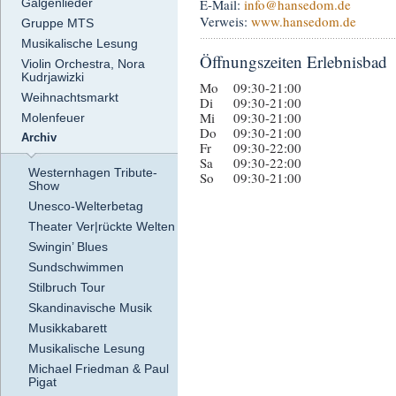
Galgenlieder
E-Mail:
info
@hansedom.de
Verweis:
www.hansedom.de
Gruppe MTS
Musikalische Lesung
Öffnungszeiten Erlebnisbad
Violin Orchestra, Nora
Kudrjawizki
Mo
09:30-21:00
Weihnachtsmarkt
Di
09:30-21:00
Mi
09:30-21:00
Molenfeuer
Do
09:30-21:00
Archiv
Fr
09:30-22:00
Sa
09:30-22:00
Westernhagen Tribute-
So
09:30-21:00
Show
Unesco-Welterbetag
Theater Ver|rückte Welten
Swingin’ Blues
Sundschwimmen
Stilbruch Tour
Skandinavische Musik
Musikkabarett
Musikalische Lesung
Michael Friedman & Paul
Pigat