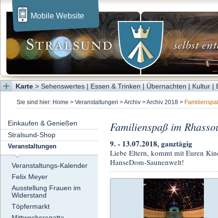
Mobile Website
Karte
>
Sehenswertes
|
Essen & Trinken
|
Übernachten
|
Kultur
|
Sie sind hier:
Home
>
Veranstaltungen
>
Archiv
>
Archiv 2018
>
Familienspa
Einkaufen & Genießen
Familienspaß im Rhasso
Stralsund-Shop
9. - 13.07.2018, ganztägig
Veranstaltungen
Liebe Eltern, kommt mit Euren Kind
HanseDom-Saunenwelt!
Veranstaltungs-Kalender
Felix Meyer
Ausstellung Frauen im
Widerstand
Töpfermarkt
Mittwochsregatta