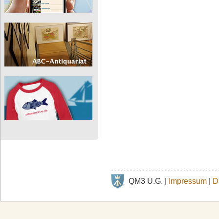
QM3 U.G. |
Impressum
|
D