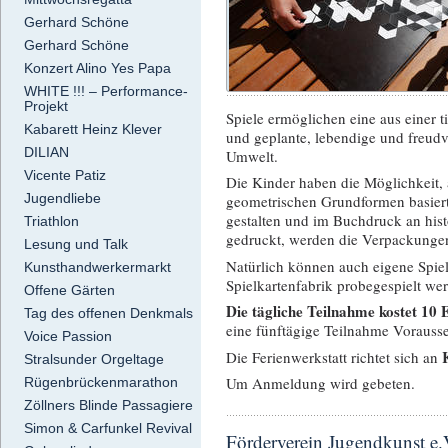
Gerhard Schöne
Gerhard Schöne
Konzert Alino Yes Papa
WHITE !!! – Performance-
Projekt
Spiele ermöglichen eine aus einer t
Kabarett Heinz Klever
und geplante, lebendige und freudv
DILIAN
Umwelt.
Vicente Patiz
Die Kinder haben die Möglichkeit, 
Jugendliebe
geometrischen Grundformen basiert,
gestalten und im Buchdruck an hist
Triathlon
gedruckt, werden die Verpackungen
Lesung und Talk
Natürlich können auch eigene Spiel
Kunsthandwerkermarkt
Spielkartenfabrik probegespielt we
Offene Gärten
Die tägliche Teilnahme kostet 10 
Tag des offenen Denkmals
eine fünftägige Teilnahme Vorauss
Voice Passion
Die Ferienwerkstatt richtet sich an
Stralsunder Orgeltage
Um Anmeldung wird gebeten.
Rügenbrückenmarathon
Zöllners Blinde Passagiere
Simon & Carfunkel Revival
Förderverein Jugendkunst e.