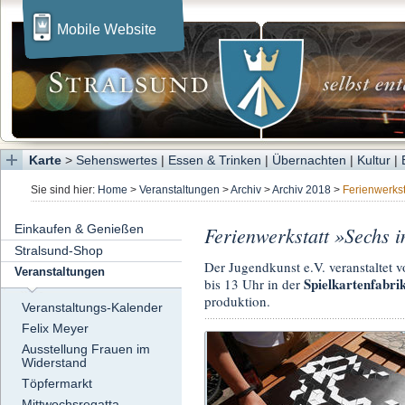
Mobile Website
Karte
>
Sehenswertes
|
Essen & Trinken
|
Übernachten
|
Kultur
|
Sie sind hier:
Home
>
Veranstaltungen
>
Archiv
>
Archiv 2018
>
Ferienwerkst
Einkaufen & Genießen
Ferienwerkstatt »Sechs 
Stralsund-Shop
Der Jugendkunst e.V. veranstaltet
Veranstaltungen
Spielkartenfabri
bis 13 Uhr in der
produktion.
Veranstaltungs-Kalender
Felix Meyer
Ausstellung Frauen im
Widerstand
Töpfermarkt
Mittwochsregatta