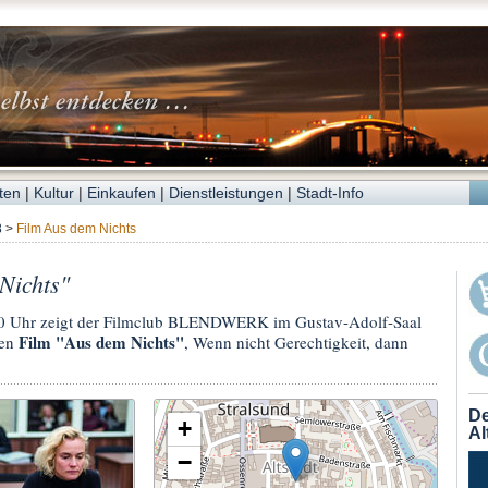
ten
|
Kultur
|
Einkaufen
|
Dienstleistungen
|
Stadt-Info
8
>
Film Aus dem Nichts
Nichts"
0 Uhr zeigt der Filmclub BLENDWERK im Gustav-Adolf-Saal
Film "Aus dem Nichts"
den
, Wenn nicht Gerechtigkeit, dann
De
+
Al
−