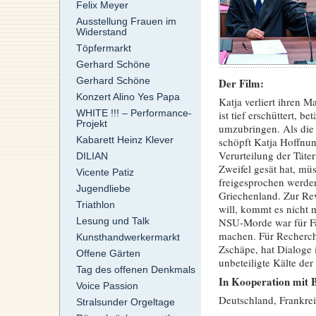
Felix Meyer
Ausstellung Frauen im
Widerstand
Töpfermarkt
Gerhard Schöne
Gerhard Schöne
Der Film:
Konzert Alino Yes Papa
Katja verliert ihren
WHITE !!! – Performance-
ist tief erschüttert, 
Projekt
umzubringen. Als die 
Kabarett Heinz Klever
schöpft Katja Hoffnun
Verurteilung der Täte
DILIAN
Zweifel gesät hat, m
Vicente Patiz
freigesprochen werden.
Jugendliebe
Griechenland. Zur Rev
Triathlon
will, kommt es nicht
Lesung und Talk
NSU-Morde war für Fat
machen. Für Recherch
Kunsthandwerkermarkt
Zschäpe, hat Dialoge 
Offene Gärten
unbeteiligte Kälte d
Tag des offenen Denkmals
In Kooperation mit
Voice Passion
Deutschland, Frankre
Stralsunder Orgeltage