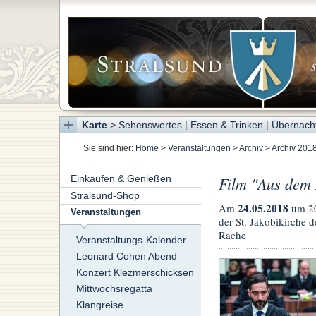
Karte
>
Sehenswertes
|
Essen & Trinken
|
Übernach
Sie sind hier:
Home
>
Veranstaltungen
>
Archiv
>
Archiv 201
Einkaufen & Genießen
Film "Aus dem 
Stralsund-Shop
24.05.2018
Am
um 2
Veranstaltungen
der St. Jakobikirche 
Rache
Veranstaltungs-Kalender
Leonard Cohen Abend
Konzert Klezmerschicksen
Mittwochsregatta
Klangreise