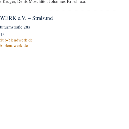
e Kruger, Denis Moschitto, Johannes Krisch u.a.
ERK e.V. – Stralsund
biturmstraße 28a
913
club-blendwerk.de
b-blendwerk.de