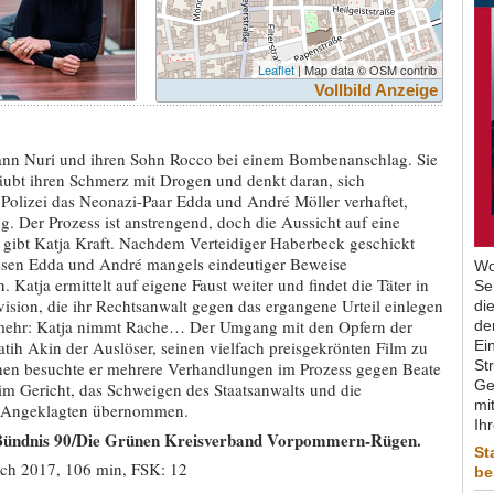
Leaflet
| Map data © OSM contrib
Vollbild Anzeige
 Mann Nuri und ihren Sohn Rocco bei einem Bombenanschlag. Sie
betäubt ihren Schmerz mit Drogen und denkt daran, sich
Polizei das Neonazi-Paar Edda und André Möller verhaftet,
g. Der Prozess ist anstrengend, doch die Aussicht auf eine
r gibt Katja Kraft. Nachdem Verteidiger Haberbeck geschickt
üssen Edda und André mangels eindeutiger Beweise
Wo
 Katja ermittelt auf eigene Faust weiter und findet die Täter in
Se
ision, die ihr Rechtsanwalt gegen das ergangene Urteil einlegen
di
 mehr: Katja nimmt Rache… Der Umgang mit den Opfern der
de
ih Akin der Auslöser, seinen vielfach preisgekrönten Film zu
Ein
St
en besuchte er mehrere Verhandlungen im Prozess gegen Beate
Ge
im Gericht, das Schweigen des Staatsanwalts und die
mit
er Angeklagten übernommen.
Ih
 Bündnis 90/Die Grünen Kreisverband Vorpommern-Rügen.
St
ich 2017, 106 min, FSK: 12
be