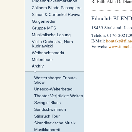
R: Fatih Akin D: Dian
Rügenbrückenmarathon
Zöllners Blinde Passagiere
Simon & Carfunkel Revival
Filmclub BLENDW
Galgenlieder
18439 Stralsund, Jaco
Gruppe MTS
Telefon: 0176-20212
Musikalische Lesung
E-Mail:
kontakt
@film
Violin Orchestra, Nora
Verweis:
www.filmclu
Kudrjawizki
Weihnachtsmarkt
Molenfeuer
Archiv
Westernhagen Tribute-
Show
Unesco-Welterbetag
Theater Ver|rückte Welten
Swingin’ Blues
Sundschwimmen
Stilbruch Tour
Skandinavische Musik
Musikkabarett