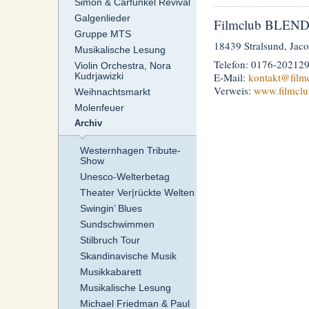
Simon & Carfunkel Revival
Galgenlieder
Filmclub BLENDW
Gruppe MTS
18439 Stralsund, Jaco
Musikalische Lesung
Telefon: 0176-20212
Violin Orchestra, Nora
E-Mail:
kontakt
@film
Kudrjawizki
Verweis:
www.filmclu
Weihnachtsmarkt
Molenfeuer
Archiv
Westernhagen Tribute-
Show
Unesco-Welterbetag
Theater Ver|rückte Welten
Swingin’ Blues
Sundschwimmen
Stilbruch Tour
Skandinavische Musik
Musikkabarett
Musikalische Lesung
Michael Friedman & Paul