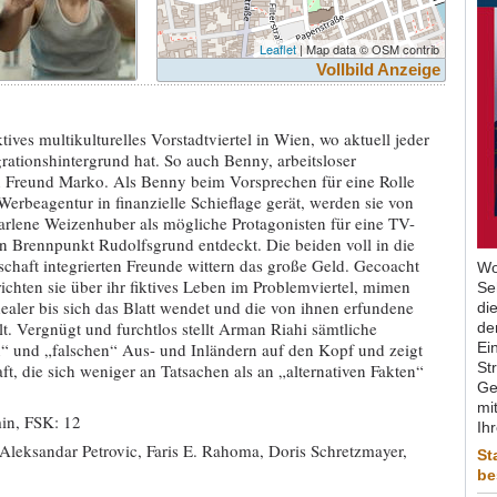
Leaflet
| Map data © OSM contrib
Vollbild Anzeige
tives multikulturelles Vorstadtviertel in Wien, wo aktuell jeder
ationshintergrund hat. So auch Benny, arbeitsloser
n Freund Marko. Als Benny beim Vorsprechen für eine Rolle
Werbeagentur in finanzielle Schieflage gerät, werden sie von
arlene Weizenhuber als mögliche Protagonisten für eine TV-
en Brennpunkt Rudolfsgrund entdeckt. Die beiden voll in die
schaft integrierten Freunde wittern das große Geld. Gecoacht
Wo
chten sie über ihr fiktives Leben im Problemviertel, mimen
Se
aler bis sich das Blatt wendet und die von ihnen erfundene
di
lt. Vergnügt und furchtlos stellt Arman Riahi sämtliche
de
“ und „falschen“ Aus- und Inländern auf den Kopf und zeigt
Ein
St
t, die sich weniger an Tatsachen als an „alternativen Fakten“
Ge
mit
in, FSK: 12
Ih
Aleksandar Petrovic, Faris E. Rahoma, Doris Schretzmayer,
St
be