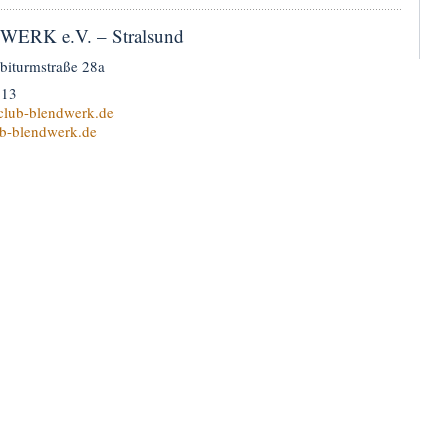
ERK e.V. – Stralsund
biturmstraße 28a
913
club-blendwerk.de
b-blendwerk.de