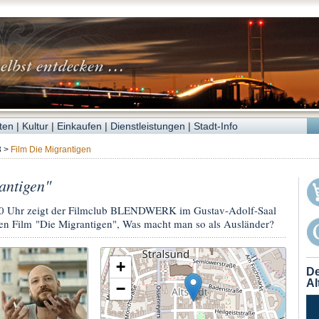
ten
|
Kultur
|
Einkaufen
|
Dienstleistungen
|
Stadt-Info
8
>
Film Die Migrantigen
antigen"
0 Uhr zeigt der Filmclub BLENDWERK im Gustav-Adolf-Saal
den Film "Die Migrantigen", Was macht man so als Ausländer?
+
De
Al
−