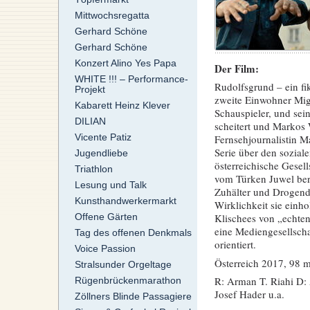
Mittwochsregatta
Gerhard Schöne
Gerhard Schöne
Konzert Alino Yes Papa
Der Film:
WHITE !!! – Performance-
Rudolfsgrund – ein fik
Projekt
zweite Einwohner Migr
Kabarett Heinz Klever
Schauspieler, und sei
DILIAN
scheitert und Markos 
Vicente Patiz
Fernsehjournalistin M
Serie über den sozial
Jugendliebe
österreichische Gesell
Triathlon
vom Türken Juwel beri
Lesung und Talk
Zuhälter und Drogende
Kunsthandwerkermarkt
Wirklichkeit sie einho
Offene Gärten
Klischees von „echten
eine Mediengesellschaf
Tag des offenen Denkmals
orientiert.
Voice Passion
Österreich 2017, 98 m
Stralsunder Orgeltage
R: Arman T. Riahi D: 
Rügenbrückenmarathon
Josef Hader u.a.
Zöllners Blinde Passagiere