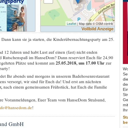
Leaflet
| Map data © OSM contrib
Vollbild Anzeige
 Dann kann sie ja starten, die Kinderübernachtungsparty am 25.
nd 12 Jahren und habt Lust auf einen (fast) nicht enden
d Rutschenspaß im HanseDom? Dann reserviert Euch für 24,90
25.05.2018, um 17.00 Uhr
begehrten Plätze und kommt am
zur
arty!
Wo
Se
rdet Ihr abends und morgens in unserem Badehosenrestaurant
di
ens versorgt, wir sind für Euch da! Und erst am nächsten
de
r,
nach einem gemeinsamen Frühstück, hat Euch die Familie
Ein
St
Eure Voranmeldungen, Euer Team vom HanseDom Stralsund,
Ge
mit
nfo@hansedom.de
!
Ih
St
be
sund GmbH