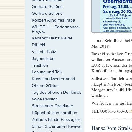
Gerhard Schöne
Gerhard Schöne
Konzert Alino Yes Papa
WHITE !!! – Performance-
Projekt
Kabarett Heinz Klever
… na? Seid Ihr dabei?
DILIAN
Mai 2018!
Vicente Patiz
Ihr seid zwischen 7 u
Jugendliebe
wollenden Wasser- un
EUR p. P. einen der 
Triathlon
Kinderübernachtungsp
Lesung und Talk
Selbstverständlich we
Kunsthandwerkermarkt
„Käpt‘n Nielson“ best
Offene Gärten
10.00 Uh
Morgen um
Tag des offenen Denkmals
wieder…
Voice Passion
Wir freuen uns auf 
Stralsunder Orgeltage
TEL 03831-3733-0,
i
Rügenbrückenmarathon
Zöllners Blinde Passagiere
Simon & Carfunkel Revival
HanseDom Stral