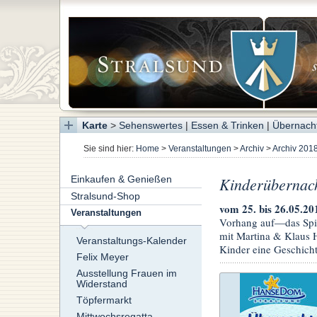
Karte
>
Sehenswertes
|
Essen & Trinken
|
Übernach
Sie sind hier:
Home
>
Veranstaltungen
>
Archiv
>
Archiv 201
Einkaufen & Genießen
Kinderübernach
Stralsund-Shop
vom 25. bis 26.05.2
Veranstaltungen
Vorhang auf—das Spiel
mit Martina & Klaus H
Veranstaltungs-Kalender
Kinder eine Geschicht
Felix Meyer
Ausstellung Frauen im
Widerstand
Töpfermarkt
Mittwochsregatta