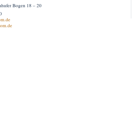
nhufer Bogen 18 – 20
0
om.de
om.de