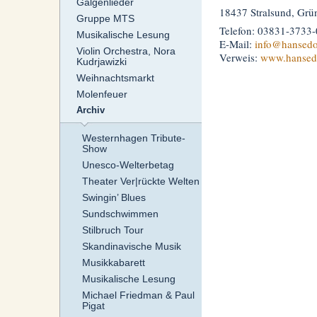
Galgenlieder
18437 Stralsund, Grü
Gruppe MTS
Telefon: 03831-3733-
Musikalische Lesung
E-Mail:
info
@hansed
Violin Orchestra, Nora
Verweis:
www.hansed
Kudrjawizki
Weihnachtsmarkt
Molenfeuer
Archiv
Westernhagen Tribute-
Show
Unesco-Welterbetag
Theater Ver|rückte Welten
Swingin’ Blues
Sundschwimmen
Stilbruch Tour
Skandinavische Musik
Musikkabarett
Musikalische Lesung
Michael Friedman & Paul
Pigat