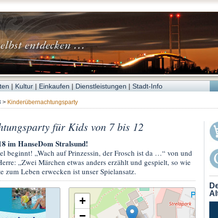
ten
|
Kultur
|
Einkaufen
|
Dienstleistungen
|
Stadt-Info
8
>
Kinderübernachtungsparty
tungsparty für Kids von 7 bis 12
018 im HanseDom Stralsund!
 beginnt! „Wach auf Prinzessin, der Frosch ist da …“ von und
erre: „Zwei Märchen etwas anders erzählt und gespielt, so wie
e zum Leben erwecken ist unser Spielansatz.
De
Al
+
−