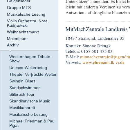
Unterstützer" anmelden. Es bietet b
Galgenlieder
leicht mit anderen Vereinen zu ver
Gruppe MTS
Antworten auf dringliche Finanzier
Musikalische Lesung
Violin Orchestra, Nora
Kudrjawizki
MitMachZentrale Landkrei
Weihnachtsmarkt
18437 Stralsund, Lindenallee 35
Molenfeuer
Kontakt: Simone Drengk
Archiv
Telefon: 0157 501 475 03
E-Mail:
mitmachzentrale
@jugendri
Westernhagen Tribute-
Show
Verweis:
www.ehrenamt.lk-vr.de
Unesco-Welterbetag
Theater Ver|rückte Welten
Swingin’ Blues
Sundschwimmen
Stilbruch Tour
Skandinavische Musik
Musikkabarett
Musikalische Lesung
Michael Friedman & Paul
Pigat