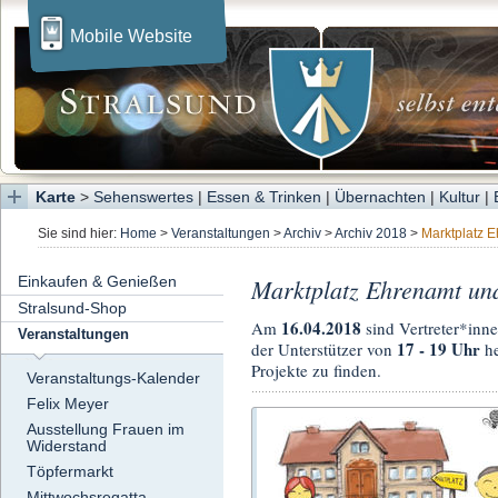
Mobile Website
Karte
>
Sehenswertes
|
Essen & Trinken
|
Übernachten
|
Kultur
|
Sie sind hier:
Home
>
Veranstaltungen
>
Archiv
>
Archiv 2018
>
Marktplatz 
Einkaufen & Genießen
Marktplatz Ehrenamt und
Stralsund-Shop
16.04.2018
Am
sind Vertreter*inn
Veranstaltungen
17 - 19 Uhr
der Unterstützer von
he
Projekte zu finden.
Veranstaltungs-Kalender
Felix Meyer
Ausstellung Frauen im
Widerstand
Töpfermarkt
Mittwochsregatta