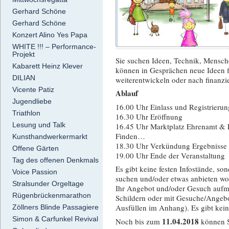
Gerhard Schöne
Gerhard Schöne
Konzert Alino Yes Papa
WHITE !!! – Performance-
Projekt
Sie suchen Ideen, Technik, Mensc
Kabarett Heinz Klever
können in Gesprächen neue Ideen fi
DILIAN
weiterentwickeln oder nach finanzie
Vicente Patiz
Ablauf
Jugendliebe
16.00 Uhr Einlass und Registrierun
Triathlon
16.30 Uhr Eröffnung
Lesung und Talk
16.45 Uhr Marktplatz Ehrenamt & F
Finden…
Kunsthandwerkermarkt
18.30 Uhr Verkündung Ergebnisse 
Offene Gärten
19.00 Uhr Ende der Veranstaltung
Tag des offenen Denkmals
Es gibt keine festen Infostände, 
Voice Passion
suchen und/oder etwas anbieten wol
Stralsunder Orgeltage
Ihr Angebot und/oder Gesuch aufme
Rügenbrückenmarathon
Schildern oder mit Gesuche/Angebo
Ausfüllen im Anhang). Es gibt kein
Zöllners Blinde Passagiere
Simon & Carfunkel Revival
11.04.2018
Noch bis zum
können S