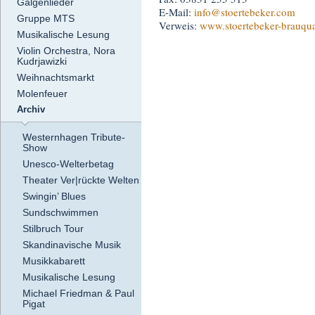
Galgenlieder
E-Mail:
info
@stoertebeker.com
Gruppe MTS
Verweis:
www.stoertebeker-brauqua
Musikalische Lesung
Violin Orchestra, Nora
Kudrjawizki
Weihnachtsmarkt
Molenfeuer
Archiv
Westernhagen Tribute-
Show
Unesco-Welterbetag
Theater Ver|rückte Welten
Swingin’ Blues
Sundschwimmen
Stilbruch Tour
Skandinavische Musik
Musikkabarett
Musikalische Lesung
Michael Friedman & Paul
Pigat