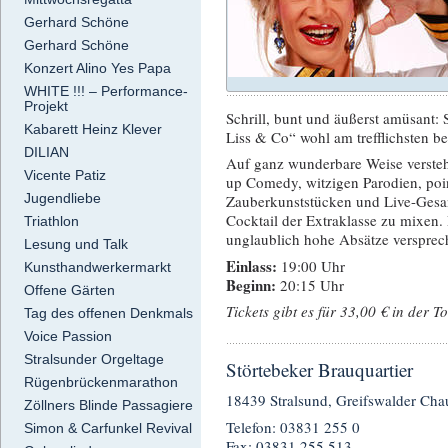
Gerhard Schöne
Gerhard Schöne
Konzert Alino Yes Papa
WHITE !!! – Performance-
Projekt
Schrill, bunt und äußerst amüsant: 
Kabarett Heinz Klever
Liss & Co“ wohl am trefflichsten b
DILIAN
Auf ganz wunderbare Weise verstehe
Vicente Patiz
up Comedy, witzigen Parodien, poi
Jugendliebe
Zauberkunststücken und Live-Gesan
Cocktail der Extraklasse zu mixen
Triathlon
unglaublich hohe Absätze versprec
Lesung und Talk
Einlass:
19:00 Uhr
Kunsthandwerkermarkt
Beginn:
20:15 Uhr
Offene Gärten
Tickets gibt es für 33,00 € in der 
Tag des offenen Denkmals
Voice Passion
Stralsunder Orgeltage
Störtebeker Brauquartier
Rügenbrückenmarathon
18439 Stralsund, Greifswalder Cha
Zöllners Blinde Passagiere
Telefon: 03831 255 0
Simon & Carfunkel Revival
Fax: 03831 255 513