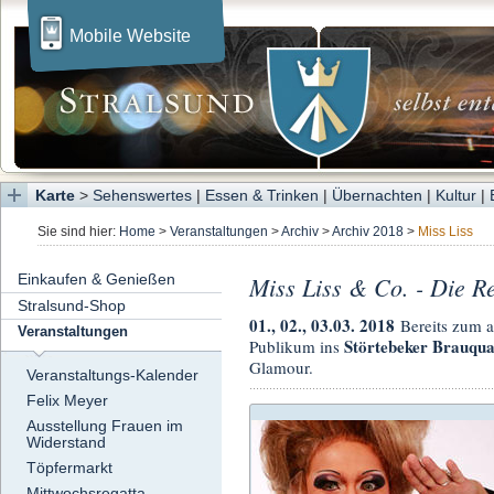
Mobile Website
Karte
>
Sehenswertes
|
Essen & Trinken
|
Übernachten
|
Kultur
|
Sie sind hier:
Home
>
Veranstaltungen
>
Archiv
>
Archiv 2018
>
Miss Liss
Einkaufen & Genießen
Miss Liss & Co. - Die Re
Stralsund-Shop
01., 02., 03.03. 2018
Bereits zum a
Veranstaltungen
Störtebeker Brauqua
Publikum ins
Glamour.
Veranstaltungs-Kalender
Felix Meyer
Ausstellung Frauen im
Widerstand
Töpfermarkt
Mittwochsregatta