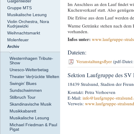
Galgenlieder
Im Anschluss an den Lauf findet w
Gruppe MTS
Kuchenverkauf statt. Also genügen
Musikalische Lesung
Die Erlöse aus dem Lauf werden de
Violin Orchestra, Nora
Warme Getränke stehen nach dem L
Kudrjawizki
vorhanden.
Weihnachtsmarkt
Infos unter:
www.laufgruppe-stral
Molenfeuer
Archiv
Dateien:
Westernhagen Tribute-
Veranstaltungsflyer
(pdf-Datei
Show
Unesco-Welterbetag
Sektion Laufgruppe des SV
Theater Ver|rückte Welten
Swingin’ Blues
18439 Stralsund, Stadion der Freun
Sundschwimmen
Kontakt: Petra Verhoeven
E-Mail:
info
@laufgruppe-stralsund
Stilbruch Tour
Verweis:
www.laufgruppe-stralsund
Skandinavische Musik
Musikkabarett
Musikalische Lesung
Michael Friedman & Paul
Pigat