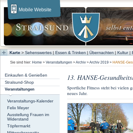
Mobile Website
Karte
>
Sehenswertes
|
Essen & Trinken
|
Übernachten
|
Kultur
|
Sie sind hier:
Home
>
Veranstaltungen
>
Archiv
>
Archiv 2019
>
HANSE-Gesu
Einkaufen & Genießen
13. HANSE-Gesundheitsl
Stralsund-Shop
Sportliche Fitness steht bei vielen 
Veranstaltungen
neues Jahr.
Veranstaltungs-Kalender
Felix Meyer
Ausstellung Frauen im
Widerstand
Töpfermarkt
Mittwochsregatta