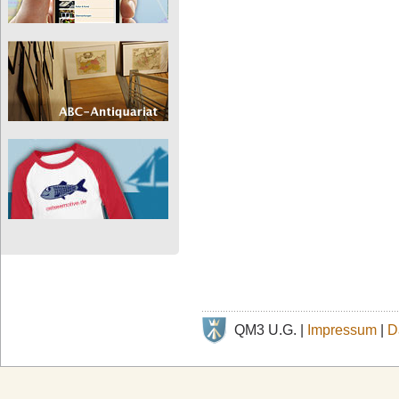
QM3 U.G. |
Impressum
|
D