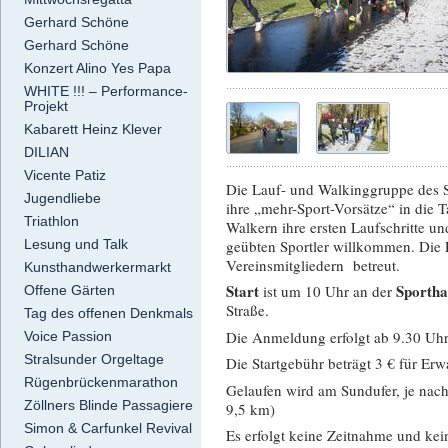
Gerhard Schöne
Gerhard Schöne
Konzert Alino Yes Papa
WHITE !!! – Performance-
Projekt
Kabarett Heinz Klever
DILIAN
Vicente Patiz
Die Lauf- und Walkinggruppe des S
Jugendliebe
ihre „mehr-Sport-Vorsätze“ in die 
Triathlon
Walkern ihre ersten Laufschritte und
geübten Sportler willkommen. Die
Lesung und Talk
Vereinsmitgliedern betreut.
Kunsthandwerkermarkt
Start
Sportha
ist um 10 Uhr an der
Offene Gärten
Straße.
Tag des offenen Denkmals
Die Anmeldung erfolgt ab 9.30 Uhr
Voice Passion
Stralsunder Orgeltage
Die Startgebühr beträgt 3 € für Er
Rügenbrückenmarathon
Gelaufen wird am Sundufer, je nach 
Zöllners Blinde Passagiere
9,5 km)
Simon & Carfunkel Revival
Es erfolgt keine Zeitnahme und ke