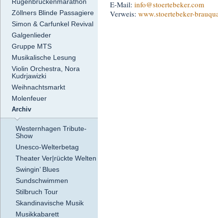
Rügenbrückenmarathon
E-Mail:
info
@stoertebeker.com
Zöllners Blinde Passagiere
Verweis:
www.stoertebeker-brauqua
Simon & Carfunkel Revival
Galgenlieder
Gruppe MTS
Musikalische Lesung
Violin Orchestra, Nora
Kudrjawizki
Weihnachtsmarkt
Molenfeuer
Archiv
Westernhagen Tribute-
Show
Unesco-Welterbetag
Theater Ver|rückte Welten
Swingin’ Blues
Sundschwimmen
Stilbruch Tour
Skandinavische Musik
Musikkabarett