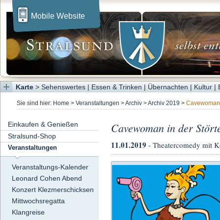
Mobile Website
Karte
>
Sehenswertes
|
Essen & Trinken
|
Übernachten
|
Kultur
|
Sie sind hier:
Home
>
Veranstaltungen
>
Archiv
>
Archiv 2019
>
Cavewoman
Einkaufen & Genießen
Cavewoman in der Stört
Stralsund-Shop
11.01.2019
- Theatercomedy mit K
Veranstaltungen
Veranstaltungs-Kalender
Leonard Cohen Abend
Konzert Klezmerschicksen
Mittwochsregatta
Klangreise