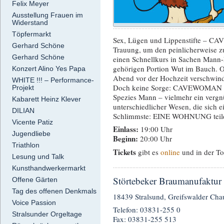
Felix Meyer
Ausstellung Frauen im
Widerstand
Töpfermarkt
Sex, Lügen und Lippenstifte – CA
Gerhard Schöne
Trauung, um den peinlicherweise z
Gerhard Schöne
einen Schnellkurs in Sachen Mann-
gehörigen Portion Wut im Bauch. 
Konzert Alino Yes Papa
Abend vor der Hochzeit verschwind
WHITE !!! – Performance-
Doch keine Sorge: CAVEWOMAN ist 
Projekt
Spezies Mann – vielmehr ein vergn
Kabarett Heinz Klever
unterschiedlicher Wesen, die sich e
DILIAN
Schlimmste: EINE WOHNUNG teil
Vicente Patiz
Einlass:
19:00 Uhr
Jugendliebe
Beginn:
20:00 Uhr
Triathlon
Tickets
gibt es
online
und in der To
Lesung und Talk
Kunsthandwerkermarkt
Störtebeker Braumanufaktur
Offene Gärten
Tag des offenen Denkmals
18439 Stralsund, Greifswalder Cha
Voice Passion
Telefon: 03831-255 0
Stralsunder Orgeltage
Fax: 03831-255 513