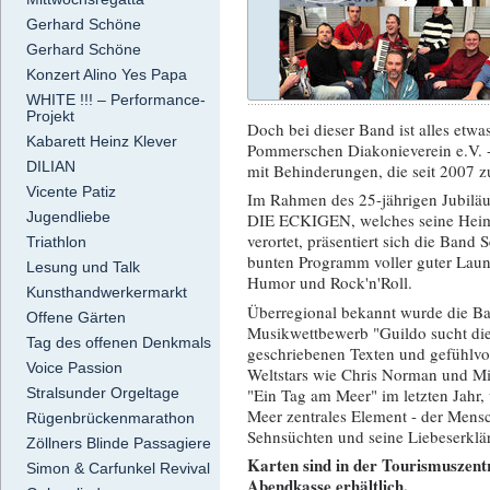
Gerhard Schöne
Gerhard Schöne
Konzert Alino Yes Papa
WHITE !!! – Performance-
Projekt
Doch bei dieser Band ist alles etwa
Kabarett Heinz Klever
Pommerschen Diakonieverein e.V. - 
DILIAN
mit Behinderungen, die seit 2007 
Vicente Patiz
Im Rahmen des 25-jährigen Jubilä
Jugendliebe
DIE ECKIGEN, welches seine Heimat
verortet, präsentiert sich die Band
Triathlon
bunten Programm voller guter Laune
Lesung und Talk
Humor und Rock'n'Roll.
Kunsthandwerkermarkt
Überregional bekannt wurde die Ban
Offene Gärten
Musikwettbewerb "Guildo sucht die
Tag des offenen Denkmals
geschriebenen Texten und gefühlv
Voice Passion
Weltstars wie Chris Norman und M
"Ein Tag am Meer" im letzten Jahr, w
Stralsunder Orgeltage
Meer zentrales Element - der Mens
Rügenbrückenmarathon
Sehnsüchten und seine Liebeserklä
Zöllners Blinde Passagiere
Karten sind in der Tourismuszentr
Simon & Carfunkel Revival
Abendkasse erhältlich.