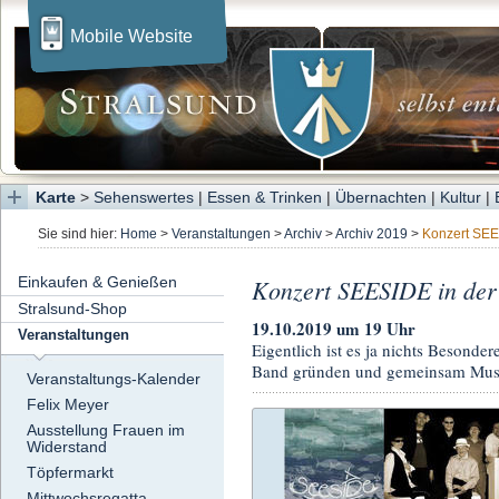
Mobile Website
Karte
>
Sehenswertes
|
Essen & Trinken
|
Übernachten
|
Kultur
|
Sie sind hier:
Home
>
Veranstaltungen
>
Archiv
>
Archiv 2019
>
Konzert SE
Einkaufen & Genießen
Konzert SEESIDE in der
Stralsund-Shop
19.10.2019 um 19 Uhr
Veranstaltungen
Eigentlich ist es ja nichts Besond
Band gründen und gemeinsam Mus
Veranstaltungs-Kalender
Felix Meyer
Ausstellung Frauen im
Widerstand
Töpfermarkt
Mittwochsregatta