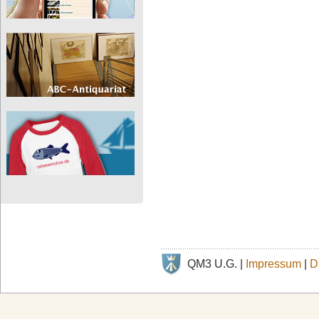
QM3 U.G. |
Impressum
|
D