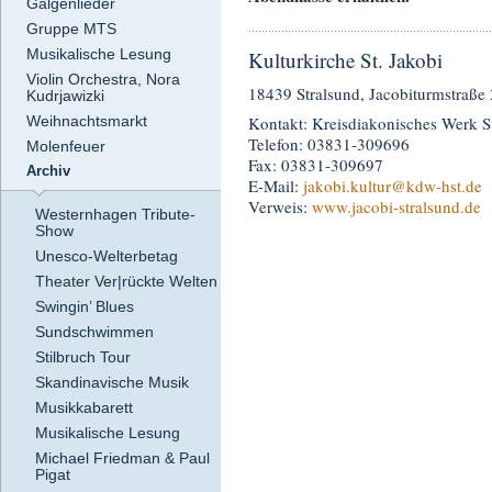
Galgenlieder
Gruppe MTS
Musikalische Lesung
Kulturkirche St. Jakobi
Violin Orchestra, Nora
18439 Stralsund, Jacobiturmstraße 
Kudrjawizki
Kontakt: Kreisdiakonisches Werk St
Weihnachtsmarkt
Telefon: 03831-309696
Molenfeuer
Fax: 03831-309697
Archiv
E-Mail:
jakobi.kultur
@kdw-hst.de
Verweis:
www.jacobi-stralsund.de
Westernhagen Tribute-
Show
Unesco-Welterbetag
Theater Ver|rückte Welten
Swingin’ Blues
Sundschwimmen
Stilbruch Tour
Skandinavische Musik
Musikkabarett
Musikalische Lesung
Michael Friedman & Paul
Pigat