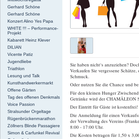
Gerhard Schöne
Gerhard Schöne
Konzert Alino Yes Papa
WHITE !!! – Performance-
Projekt
Kabarett Heinz Klever
DILIAN
Vicente Patiz
Jugendliebe
Sie haben nicht‘s anzuziehen? Doch
Triathlon
Verkaufen Sie vergessene Schätze,
Schmuck.
Lesung und Talk
Kunsthandwerkermarkt
Oder nutzen Sie die Chance und be
Offene Gärten
Für den kleinen Hunger Zwischendur
Tag des offenen Denkmals
Getränke wird der CHAMÄLEON Stra
Voice Passion
Der Eintritt für Gäste ist kostenfrei!
Stralsunder Orgeltage
Die Anmeldung für einen Verkaufss
Rügenbrückenmarathon
der Verwaltung des Vereins (Frank
Zöllners Blinde Passagiere
8:00 - 17:00 Uhr.
Simon & Carfunkel Revival
Die Kosten betragen für 1,50 x 3,0