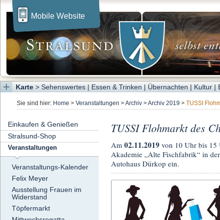
Mobile Website
Karte
>
Sehenswertes
|
Essen & Trinken
|
Übernachten
|
Kultur
|
Sie sind hier:
Home
>
Veranstaltungen
>
Archiv
>
Archiv 2019
>
TUSSI Flohm
Einkaufen & Genießen
TUSSI Flohmarkt des Ch
Stralsund-Shop
02.11.2019
Am
von 10 Uhr bis 15
Veranstaltungen
Akademie „Alte Fischfabrik“ in de
Autohaus Dürkop ein.
Veranstaltungs-Kalender
Felix Meyer
Ausstellung Frauen im
Widerstand
Töpfermarkt
Mittwochsregatta