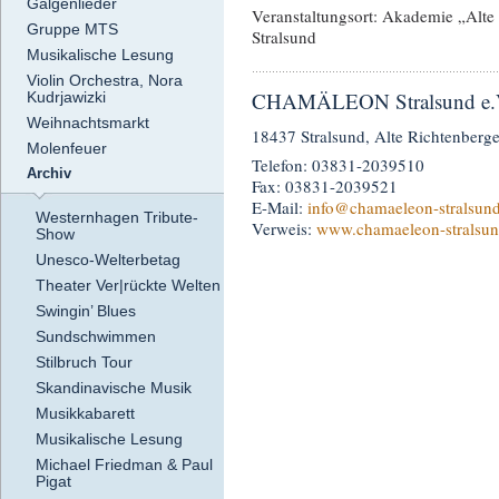
Galgenlieder
Veranstaltungsort: Akademie „Alte 
Gruppe MTS
Stralsund
Musikalische Lesung
Violin Orchestra, Nora
CHAMÄLEON Stralsund e.
Kudrjawizki
Weihnachtsmarkt
18437 Stralsund, Alte Richtenberge
Molenfeuer
Telefon: 03831-2039510
Archiv
Fax: 03831-2039521
E-Mail:
info
@chamaeleon-stralsund
Westernhagen Tribute-
Verweis:
www.chamaeleon-stralsun
Show
Unesco-Welterbetag
Theater Ver|rückte Welten
Swingin’ Blues
Sundschwimmen
Stilbruch Tour
Skandinavische Musik
Musikkabarett
Musikalische Lesung
Michael Friedman & Paul
Pigat