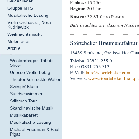
Galgenlieder
Einlass:
19 Uhr
Beginn:
20 Uhr
Gruppe MTS
Musikalische Lesung
Kosten:
32,85 € pro Person
Violin Orchestra, Nora
Bitte beachten Sie, dass ein Nachein
Kudrjawizki
Weihnachtsmarkt
Molenfeuer
Störtebeker Braumanufaktur
Archiv
18439 Stralsund, Greifswalder Cha
Telefon: 03831-255 0
Westernhagen Tribute-
Show
Fax: 03831-255 513
E-Mail:
info
@stoertebeker.com
Unesco-Welterbetag
Verweis:
www.stoertebeker-brauqua
Theater Ver|rückte Welten
Swingin’ Blues
Sundschwimmen
Stilbruch Tour
Skandinavische Musik
Musikkabarett
Musikalische Lesung
Michael Friedman & Paul
Pigat