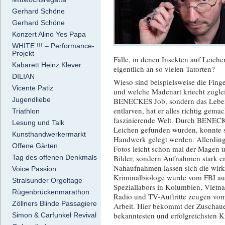
Gerhard Schöne
Gerhard Schöne
Konzert Alino Yes Papa
WHITE !!! – Performance-
Projekt
Fälle, in denen Insekten auf Leich
Kabarett Heinz Klever
eigentlich an so vielen Tatorten?
DILIAN
Wieso sind beispielsweise die Fin
Vicente Patiz
und welche Madenart kriecht zugle
Jugendliebe
BENECKES Job, sondern das Lebe
entlarven, hat er alles richtig gema
Triathlon
faszinierende Welt. Durch BENECKE
Lesung und Talk
Leichen gefunden wurden, konnte s
Kunsthandwerkermarkt
Handwerk gelegt werden. Allerding
Offene Gärten
Fotos leicht schon mal der Magen 
Tag des offenen Denkmals
Bilder, sondern Aufnahmen stark ent
Nahaufnahmen lassen sich die wirkl
Voice Passion
Kriminalbiologe wurde vom FBI aus
Stralsunder Orgeltage
Speziallabors in Kolumbien, Vietna
Rügenbrückenmarathon
Radio und TV-Auftritte zeugen vom 
Zöllners Blinde Passagiere
Arbeit. Hier bekommt der Zuschauer
bekanntesten und erfolgreichsten 
Simon & Carfunkel Revival