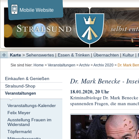
Mobile Website
Karte
>
Sehenswertes
|
Essen & Trinken
|
Übernachten
|
Kultur
|
Sie sind hier:
Home
>
Veranstaltungen
>
Archiv
>
Archiv 2020
>
Dr. Mark Be
Einkaufen & Genießen
Dr. Mark Benecke - Inse
Stralsund-Shop
18.01.2020, 20 Uhr
Veranstaltungen
Kriminalbiologe Dr. Mark Benecke w
spannenden Fragen, die man manchm
Veranstaltungs-Kalender
Felix Meyer
Ausstellung Frauen im
Widerstand
Töpfermarkt
Mittwochsregatta