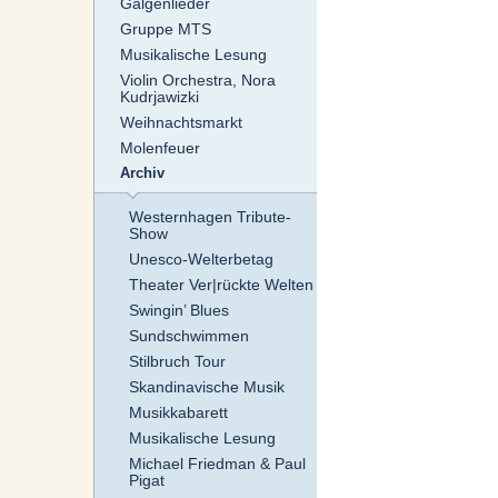
Galgenlieder
Gruppe MTS
Musikalische Lesung
Violin Orchestra, Nora
Kudrjawizki
Weihnachtsmarkt
Molenfeuer
Archiv
Westernhagen Tribute-
Show
Unesco-Welterbetag
Theater Ver|rückte Welten
Swingin’ Blues
Sundschwimmen
Stilbruch Tour
Skandinavische Musik
Musikkabarett
Musikalische Lesung
Michael Friedman & Paul
Pigat