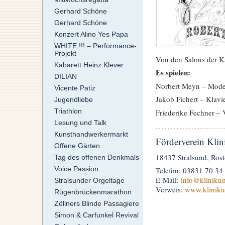
Gerhard Schöne
Gerhard Schöne
Konzert Alino Yes Papa
WHITE !!! – Performance-
Projekt
Von den Salons der Ka
Kabarett Heinz Klever
Es spielen:
DILIAN
Norbert Meyn – Mode
Vicente Patiz
Jakob Fichert – Klavi
Jugendliebe
Triathlon
Friederike Fechner – 
Lesung und Talk
Kunsthandwerkermarkt
Förderverein Klin
Offene Gärten
18437 Stralsund, Ros
Tag des offenen Denkmals
Voice Passion
Telefon: 03831 70 34
E-Mail:
info
@klinikum
Stralsunder Orgeltage
Verweis:
www.kliniku
Rügenbrückenmarathon
Zöllners Blinde Passagiere
Simon & Carfunkel Revival