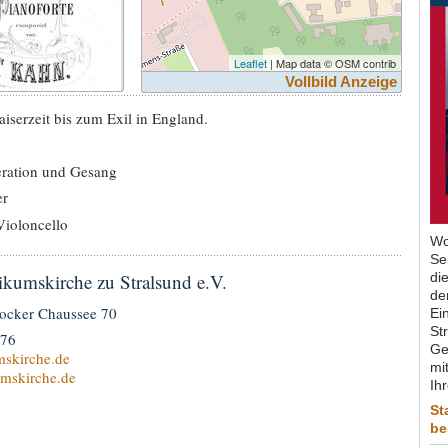
Leaflet
| Map data © OSM contrib
Vollbild Anzeige
iserzeit bis zum Exil in England.
ration und Gesang
er
Violoncello
Wo
Se
ikumskirche zu Stralsund e.V.
di
de
tocker Chaussee 70
Ein
St
 76
Ge
skirche.de
mit
mskirche.de
Ih
St
be