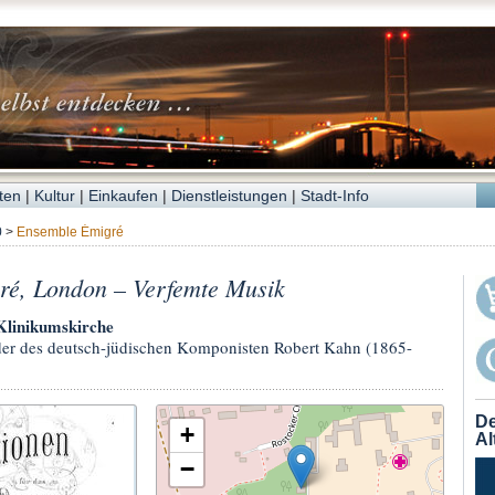
ten
|
Kultur
|
Einkaufen
|
Dienstleistungen
|
Stadt-Info
0
>
Ensemble Émigré
ré, London – Verfemte Musik
Klinikumskirche
 des deutsch-jüdischen Komponisten Robert Kahn (1865-
De
+
Al
−