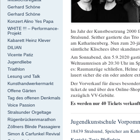
Gerhard Schöne
Gerhard Schöne
Konzert Alino Yes Papa
WHITE !!! – Performance-
Im Jahr der Kunstbesetzung 2000 f
Projekt
Stralsund. Seither gastierte das Tr
Kabarett Heinz Klever
am Katharinenberg. Nun zum 20-jäh
DILIAN
sämtliche Klischees über skandina
Vicente Patiz
Am Sonnabend, den 5.9.2020 gastier
Jugendliebe
Weltraumreisen ab 20:30 Uhr im Sp
es: Raumanzüge schließen, Helme a
Triathlon
lauert sicher die ein oder andere ex
Lesung und Talk
Der Vorverkauf für dieses besonder
Kunsthandwerkermarkt
ticket.de und über den Online-Shop
Offene Gärten
zuzüglich VV-Gebühr.
Tag des offenen Denkmals
Es werden nur 40 Tickets verkauft
Voice Passion
Stralsunder Orgeltage
Rügenbrückenmarathon
Jugendkunstschule Vorpomm
Zöllners Blinde Passagiere
18439 Stralsund, Speicher am Kath
Simon & Carfunkel Revival
Kontakt: Tanja Pfefferlein