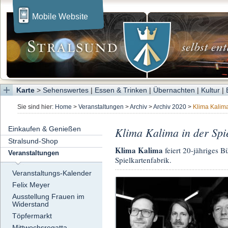
Mobile Website
Karte
>
Sehenswertes
|
Essen & Trinken
|
Übernachten
|
Kultur
|
Sie sind hier:
Home
>
Veranstaltungen
>
Archiv
>
Archiv 2020
>
Klima Kalima
Einkaufen & Genießen
Klima Kalima in der Spi
Stralsund-Shop
Klima Kalima
feiert 20-jähriges
Veranstaltungen
Spielkartenfabrik.
Veranstaltungs-Kalender
Felix Meyer
Ausstellung Frauen im
Widerstand
Töpfermarkt
Mittwochsregatta