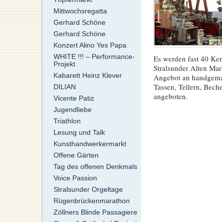
Mittwochsregatta
Gerhard Schöne
Gerhard Schöne
Konzert Alino Yes Papa
WHITE !!! – Performance-
Es werden fast 40 Ke
Projekt
Stralsunder Alten Mark
Kabarett Heinz Klever
Angebot an handgema
Tassen, Tellern, Bec
DILIAN
angeboten.
Vicente Patiz
Jugendliebe
Triathlon
Lesung und Talk
Kunsthandwerkermarkt
Offene Gärten
Tag des offenen Denkmals
Voice Passion
Stralsunder Orgeltage
Rügenbrückenmarathon
Zöllners Blinde Passagiere