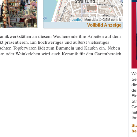
Leaflet
| Map data © OSM contrib
Vollbild Anzeige
ramikwerkstätten an diesem Wochenende ihre Arbeiten auf dem
t präsentieren. Ein hochwertiges und äußerst vielseitiges
chten Töpferwaren lädt zum Bummeln und Kaufen ein. Neben
hern oder Weinkelchen wird auch Keramik für den Gartenbereich
Wo
Se
di
de
Ein
St
Ge
mit
Ih
St
be