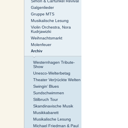
Simon & Carfunkel Revival
Galgenlieder
Gruppe MTS
Musikalische Lesung
Violin Orchestra, Nora
Kudrjawizki
Weihnachtsmarkt
Molenfeuer
Archiv
Westernhagen Tribute-
Show
Unesco-Welterbetag
Theater Ver|rückte Welten
Swingin’ Blues
Sundschwimmen
Stilbruch Tour
Skandinavische Musik
Musikkabarett
Musikalische Lesung
Michael Friedman & Paul