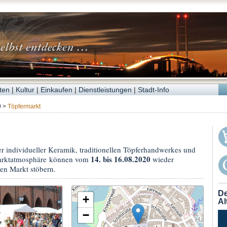
ten
|
Kultur
|
Einkaufen
|
Dienstleistungen
|
Stadt-Info
0
>
Töpfermarkt
 individueller Keramik, traditionellen Töpferhandwerkes und
14. bis 16.08.2020
marktatmosphäre können vom
wieder
en Markt stöbern.
De
+
Al
−