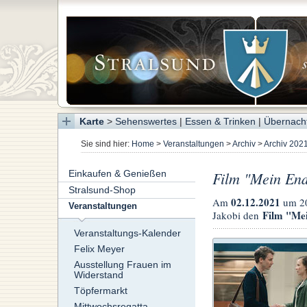
Karte
>
Sehenswertes
|
Essen & Trinken
|
Übernach
Sie sind hier:
Home
>
Veranstaltungen
>
Archiv
>
Archiv 202
Einkaufen & Genießen
Film "Mein End
Stralsund-Shop
02.12.2021
Am
um 20
Veranstaltungen
Film "Mei
Jakobi den
Veranstaltungs-Kalender
Felix Meyer
Ausstellung Frauen im
Widerstand
Töpfermarkt
Mittwochsregatta