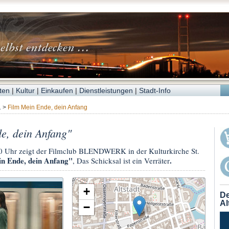
ten
|
Kultur
|
Einkaufen
|
Dienstleistungen
|
Stadt-Info
1
>
Film Mein Ende, dein Anfang
e, dein Anfang"
 Uhr zeigt der Filmclub BLENDWERK in der Kulturkirche St.
n Ende, dein Anfang"
.
, Das Schicksal ist ein Verräter
+
De
Al
−