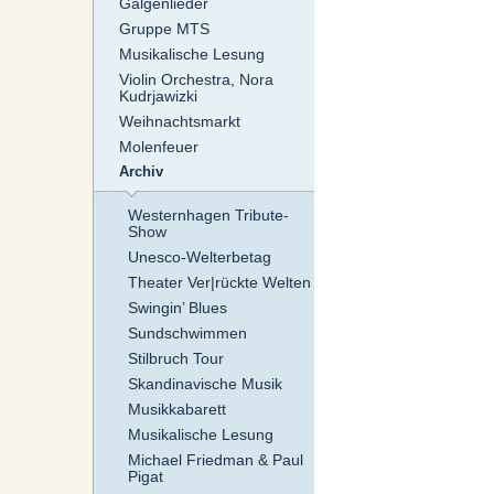
Galgenlieder
Gruppe MTS
Musikalische Lesung
Violin Orchestra, Nora
Kudrjawizki
Weihnachtsmarkt
Molenfeuer
Archiv
Westernhagen Tribute-
Show
Unesco-Welterbetag
Theater Ver|rückte Welten
Swingin’ Blues
Sundschwimmen
Stilbruch Tour
Skandinavische Musik
Musikkabarett
Musikalische Lesung
Michael Friedman & Paul
Pigat