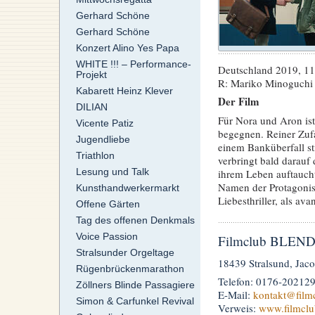
Gerhard Schöne
Gerhard Schöne
Konzert Alino Yes Papa
WHITE !!! – Performance-
Deutschland 2019, 11
Projekt
R: Mariko Minoguchi D
Kabarett Heinz Klever
Der Film
DILIAN
Für Nora und Aron ist 
Vicente Patiz
begegnen. Reiner Zufal
Jugendliebe
einem Banküberfall sti
Triathlon
verbringt bald darauf
Lesung und Talk
ihrem Leben auftaucht
Namen der Protagonist
Kunsthandwerkermarkt
Liebesthriller, als avant
Offene Gärten
Tag des offenen Denkmals
Voice Passion
Filmclub BLENDW
Stralsunder Orgeltage
18439 Stralsund, Jaco
Rügenbrückenmarathon
Telefon: 0176-20212
Zöllners Blinde Passagiere
E-Mail:
kontakt
@film
Simon & Carfunkel Revival
Verweis:
www.filmclu