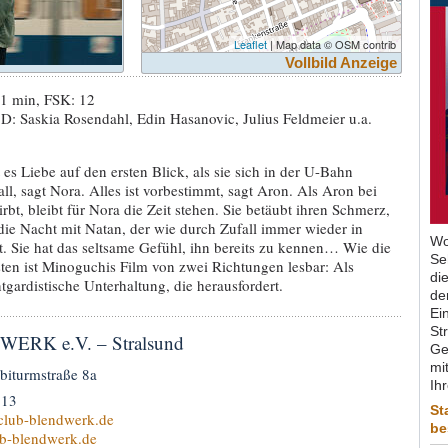
Leaflet
| Map data © OSM contrib
Vollbild Anzeige
1 min, FSK: 12
: Saskia Rosendahl, Edin Hasanovic, Julius Feldmeier u.a.
es Liebe auf den ersten Blick, als sie sich in der U-Bahn
l, sagt Nora. Alles ist vorbestimmt, sagt Aron. Als Aron bei
rbt, bleibt für Nora die Zeit stehen. Sie betäubt ihren Schmerz,
 die Nacht mit Natan, der wie durch Zufall immer wieder in
Wo
. Sie hat das seltsame Gefühl, ihn bereits zu kennen… Wie die
Se
en ist Mino­gu­chis Film von zwei Rich­tungen lesbar: Als
di
­gar­dis­ti­sche Unter­hal­tung, die heraus­for­dert.
de
Ein
St
ERK e.V. – Stralsund
Ge
mit
biturmstraße 8a
Ih
913
St
club-blendwerk.de
be
b-blendwerk.de