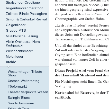
fiction präsentiert. Die Geschichte
Stralsunder Orgeltage
anderen mit trashigen Videos (Chr
Rügenbrückenmarathon
sie hineingesprengt sind expressive
der professionellen Tänzer*innen V
Zöllners Blinde Passagiere
Choreographie von Stefan Hahn.
Simon & Carfunkel Revival
„Lysistratas Frieden“ vereint Szene
Galgenlieder
apokalyptischen historischen Mome
Gruppe MTS
dieses Seins mit Darstellungsweise
Musikalische Lesung
Tanzszenen, mit Trickfilmen von Chr
Violin Orchestra, Nora
Und all das findet unter Beachtung
Kudrjawizki
Zukunft oder in tiefster Vergangen
Weihnachtsmarkt
Olymp statt. Eine hoffentlich aktu
Molenfeuer
war einmal vor langer Zeit in einer 
Archiv
gespannt sein.
Dieses Projekt wird vom Fond S
Westernhagen Tribute-
der Hansestadt Stralsund und d
Show
Unesco-Welterbetag
Für Nachfragen steht Ihnen Dr. Ge
Verfügung.
Töpfermarkt
Karten sind bei Reservix, in der
Theater Ver|rückte Welten
erhältlich.
Swingin’ Blues
Sundschwimmen
Stilbruch Tour