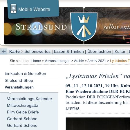
Mobile Website
Karte
>
Sehenswertes
|
Essen & Trinken
|
Übernachten
|
Kultur
|
Sie sind hier:
Home
>
Veranstaltungen
>
Archiv
>
Archiv 2021
>
Lysistratas 
Einkaufen & Genießen
„Lysistratas Frieden“ n
Stralsund-Shop
09., 11., 12.10.2021, 19 Uhr, Kult
Veranstaltungen
Eine Wiederaufnahme DER ECKI
Produktion DER ECKIGEN/Performda
Veranstaltungs-Kalender
trotzdem ist diese Inszenierung bi
Mittwochsregatta
geprägt.
Film Gelbe Briefe
Gerhard Schöne
Gerhard Schöne