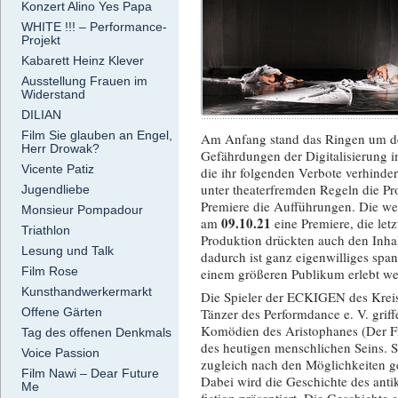
Konzert Alino Yes Papa
WHITE !!! – Performance-
Projekt
Kabarett Heinz Klever
Ausstellung Frauen im
Widerstand
DILIAN
Film Sie glauben an Engel,
Am Anfang stand das Ringen um d
Herr Drowak?
Gefährdungen der Digitalisierung 
Vicente Patiz
die ihr folgenden Verbote verhinde
unter theaterfremden Regeln die Pr
Jugendliebe
Premiere die Aufführungen. Die werd
Monsieur Pompadour
09.10.21
am
eine Premiere, die let
Triathlon
Produktion drückten auch den Inha
Lesung und Talk
dadurch ist ganz eigenwilliges spa
Film Rose
einem größeren Publikum erlebt w
Kunsthandwerkermarkt
Die Spieler der ECKIGEN des Kreis
Offene Gärten
Tänzer des Performdance e. V. grif
Komödien des Aristophanes (Der Fr
Tag des offenen Denkmals
des heutigen menschlichen Seins. 
Voice Passion
zugleich nach den Möglichkeiten g
Film Nawi – Dear Future
Dabei wird die Geschichte des anti
Me