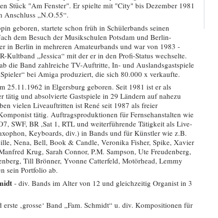
n Stück "Am Fenster". Er spielte mit "City" bis Dezember 1981
im Anschluss „N.O.55“.
in geboren, startete schon früh in Schülerbands seinen
ach dem Besuch der Musikschulen Potsdam und Berlin-
e er in Berlin in mehreren Amateurbands und war von 1983 -
-Kultband „Jessica“ mit der er in den Profi-Status wechselte.
ab die Band zahlreiche TV-Auftritte, In- und Auslandsgastspiele
Spieler“ bei Amiga produziert, die sich 80.000 x verkaufte.
 25.11.1962 in Elgersburg geboren. Seit 1981 ist er als
er tätig und absolvierte Gastspiele in 29 Ländern auf nahezu
en vielen Liveauftritten ist René seit 1987 als freier
omponist tätig. Auftragsproduktionen für Fernsehanstalten wie
 SWF, BR ,Sat 1, RTL und weiterführende Tätigkeit als Live-
xophon, Keyboards, div.) in Bands und für Künstler wie z.B.
ille, Nena, Bell, Book & Candle, Veronika Fisher, Spike, Xavier
Manfred Krug, Sarah Connor, P.M. Sampson, Ute Freudenberg,
nberg, Till Brönner, Yvonne Catterfeld, Motörhead, Lemmy
n sein Portfolio ab.
midt
- div. Bands im Alter von 12 und gleichzeitig Organist in 3
 erste ‚grosse‘ Band „Fam. Schmidt“ u. div. Kompositionen für