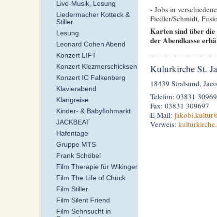
Live-Musik, Lesung
- Jobs in verschieden
Liedermacher Kotteck &
Fiedler/Schmidt, Fus
Stiller
Karten sind über die
Lesung
der Abendkasse erhäl
Leonard Cohen Abend
Konzert LIFT
Kulurkirche St. J
Konzert Klezmerschicksen
Konzert IC Falkenberg
18439 Stralsund, Jaco
Klavierabend
Telefon: 03831 3096
Klangreise
Fax: 03831 309697
Kinder- & Babyflohmarkt
E-Mail:
jakobi.kultur
@
JACKBEAT
Verweis:
kulturkirche
Hafentage
Gruppe MTS
Frank Schöbel
Film Therapie für Wikinger
Film The Life of Chuck
Film Stiller
Film Silent Friend
Film Sehnsucht in