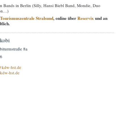
en Bands in Berlin (Silly, Hansi Biebl Band, Mondie, Duo
ion…)
Tourismuszentrale Stralsund
, online über
Reservix
und an
tlich.
akobi
biturmstraße 8a
96
kdw-hst.de
.kdw-hst.de