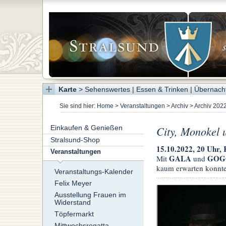
Karte
>
Sehenswertes
|
Essen & Trinken
|
Übernach
Sie sind hier:
Home
>
Veranstaltungen
>
Archiv
>
Archiv 202
Einkaufen & Genießen
City, Monokel 
Stralsund-Shop
15.10.2022, 20 Uhr, 
Veranstaltungen
GALA
GO
Mit
und
kaum erwarten konnte
Veranstaltungs-Kalender
Felix Meyer
Ausstellung Frauen im
Widerstand
Töpfermarkt
Mittwochsregatta