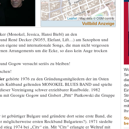
Leaflet
| Map data © OSM contrib
Vollbild Anzeige
cker (Monokel, Jessica, Hansi Biebl) an den
 und René Decker (NO55, Elefant, Lift…) am Saxophon und
 eigene und internationale Songs, die man nicht vergessen
senen Arrangements um die Ecke, so dass kein Auge trocken
 und Gogow versucht seriös zu bleiben!
Wo
schen!
Se
er
gehörte 1976 zu den Gründungsmitgliedern der im Osten
di
l als Kultband geltenden MONOKEL BLUES BAND und spielte
de
dieser Vereinigung schwer erziehbarer Raufbolde. 1982
Ein
m mit Georgie Gogow und Gisbert „Pitti“ Piatkowski die Gruppe
St
Ge
mit
Ih
w
ist gebürtiger Bulgare und gründete dort seine erste Band, die
St
öglicherweise ersten Rockband Bulgariens?). 1971 siedelte
be
 stieg 1974 bei „City“ ein. Mit "City" erlangte er Weltruf mit