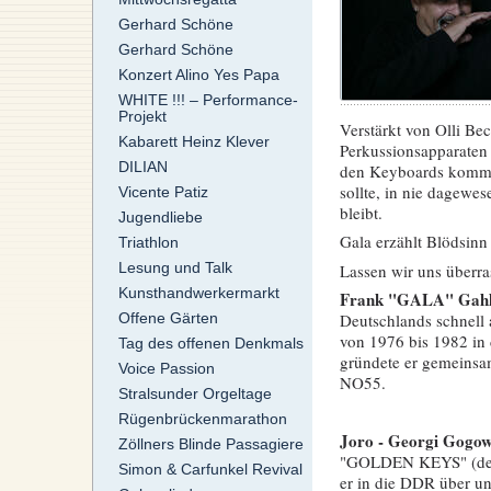
Gerhard Schöne
Gerhard Schöne
Konzert Alino Yes Papa
WHITE !!! – Performance-
Projekt
Verstärkt von Olli Be
Kabarett Heinz Klever
Perkussionsapparaten
DILIAN
den Keyboards kommen
sollte, in nie dagewe
Vicente Patiz
bleibt.
Jugendliebe
Gala erzählt Blödsinn
Triathlon
Lesung und Talk
Lassen wir uns überra
Kunsthandwerkermarkt
Frank "GALA" Gahl
Offene Gärten
Deutschlands schnel
von 1976 bis 1982 in 
Tag des offenen Denkmals
gründete er gemeinsa
Voice Passion
NO55.
Stralsunder Orgeltage
Rügenbrückenmarathon
Joro - Georgi Gogo
Zöllners Blinde Passagiere
"GOLDEN KEYS" (der m
Simon & Carfunkel Revival
er in die DDR über und