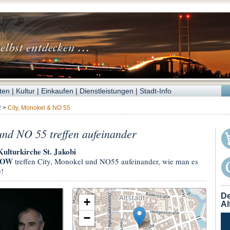
ten
|
Kultur
|
Einkaufen
|
Dienstleistungen
|
Stadt-Info
2
>
City, Monokel & NO 55
und NO 55 treffen aufeinander
Kulturkirche St. Jakobi
GOW
treffen City, Monokel und NO55 aufeinander, wie man es
!
De
+
Al
−