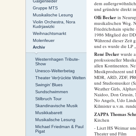
Galgenlieder
dem außergewöhnliche
Gruppe MTS
und gründete direkt 
Musikalische Lesung
Olli Becker
in Neurupp
Violin Orchestra, Nora
musikalischen Weg. N
Kudrjawizki
Friedrichshain spielt
Weihnachtsmarkt
1986 Mitglied der DDR
Während dieser Zeit g
Molenfeuer
und es wurde die LP „
Archiv
René Decker
wurde am
Westernhagen Tribute-
professioneller Musik
Show
allen Kontinenten. Neb
Unesco-Welterbetag
Musikproduzent und K
MDR, ARD, ZDF, PRO7,
Theater Ver|rückte Welten
und Studiomusiker (Sa
Swingin’ Blues
Weather Girls, Alphav
Sundschwimmen
Naidoo, Don Grusin, 
Stilbruch Tour
No Angels, Udo Linde
Kilmister u.v.m. runde
Skandinavische Musik
Musikkabarett
ZAPPA Thomas Sch
Kirchen
Musikalische Lesung
Michael Friedman & Paul
- Liszt HS Weimar und
Pigat
Theater und Film