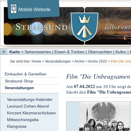
Mobile Website
Karte
>
Sehenswertes
|
Essen & Trinken
|
Übernachten
|
Kultur
|
Sie sind hier:
Home
>
Veranstaltungen
>
Archiv
>
Archiv 2022
>
Film Die U
Einkaufen & Genießen
Film "Die Unbeugsamen
Stralsund-Shop
07.04.2022
Am
um 20 Uhr zeigt d
Veranstaltungen
Film "Die Unbeugsam
Jakobi den
Veranstaltungs-Kalender
Leonard Cohen Abend
Konzert Klezmerschicksen
Mittwochsregatta
Klangreise