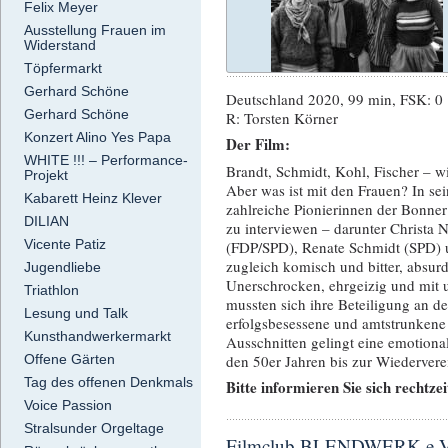
Felix Meyer
Ausstellung Frauen im
Widerstand
Töpfermarkt
Gerhard Schöne
Deutschland 2020, 99 min, FSK: 0
Gerhard Schöne
R: Torsten Körner
Konzert Alino Yes Papa
Der Film:
WHITE !!! – Performance-
Brandt, Schmidt, Kohl, Fischer – w
Projekt
Aber was ist mit den Frauen? In s
Kabarett Heinz Klever
zahlreiche Pionierinnen der Bonner
DILIAN
zu interviewen – darunter Christa 
Vicente Patiz
(FDP/SPD), Renate Schmidt (SPD) 
zugleich komisch und bitter, absur
Jugendliebe
Unerschrocken, ehrgeizig und mit u
Triathlon
mussten sich ihre Beteiligung an 
Lesung und Talk
erfolgsbesessene und amtstrunkene
Kunsthandwerkermarkt
Ausschnitten gelingt eine emotion
den 50er Jahren bis zur Wiedervere
Offene Gärten
Tag des offenen Denkmals
Bitte informieren Sie sich rechtz
Voice Passion
Stralsunder Orgeltage
Filmclub BLENDWERK e.V. 