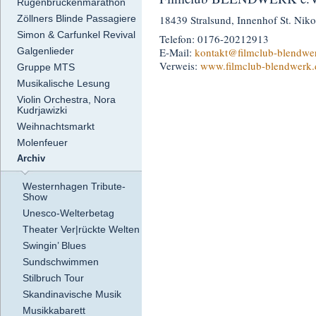
Rügenbrückenmarathon
Zöllners Blinde Passagiere
18439 Stralsund, Innenhof St. Nikol
Simon & Carfunkel Revival
Telefon: 0176-20212913
E-Mail:
kontakt
@filmclub-blendwe
Galgenlieder
Verweis:
www.filmclub-blendwerk.
Gruppe MTS
Musikalische Lesung
Violin Orchestra, Nora
Kudrjawizki
Weihnachtsmarkt
Molenfeuer
Archiv
Westernhagen Tribute-
Show
Unesco-Welterbetag
Theater Ver|rückte Welten
Swingin’ Blues
Sundschwimmen
Stilbruch Tour
Skandinavische Musik
Musikkabarett