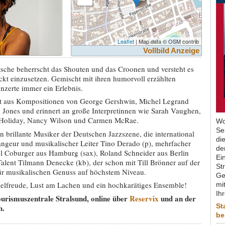
Leaflet
| Map data © OSM contrib
Vollbild Anzeige
sche beherrscht das Shouten und das Croonen und versteht es
ickt einzusetzen. Gemischt mit ihren humorvoll erzählten
nzerte immer ein Erlebnis.
ht aus Kompositionen von George Gershwin, Michel Legrand
 Jones und erinnert an große Interpretinnen wie Sarah Vaughen,
ie Holiday, Nancy Wilson und Carmen McRae.
Wo
Se
n brillante Musiker der Deutschen Jazzszene, die international
di
rangeur und musikalischer Leiter Tino Derado (p), mehrfacher
de
el Coburger aus Hamburg (sax), Roland Schneider aus Berlin
Ein
lent Tilmann Denecke (kb), der schon mit Till Brönner auf der
St
ür musikalischen Genuss auf höchstem Niveau.
Ge
ielfreude, Lust am Lachen und ein hochkarätiges Ensemble!
mit
Ih
ourismuszentrale Stralsund, online über
Reservix
und an der
St
h.
be