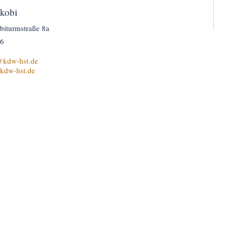
akobi
biturmstraße 8a
96
kdw-hst.de
.kdw-hst.de