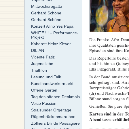
Mittwochsregatta
Gerhard Schöne
Gerhard Schöne
Konzert Alino Yes Papa
WHITE !!! – Performance-
Projekt
Die Franko-Afro-Deut
Kabarett Heinz Klever
ihre Qualitäten gesch
Episoden sind ihre Ko
DILIAN
Vicente Patiz
Das Repertoire beste
und bis hin zu Quincy
Jugendliebe
Ella Fitzgerald, Bill
Triathlon
In der Band musiziere
Lesung und Talk
sehr gefragt sind. Ar
Kunsthandwerkermarkt
Jazzpreisträger Gabri
Offene Gärten
(dr) und Nachwuchs-Ta
Tag des offenen Denkmals
Bühne stand sorgen f
Voice Passion
Genießen Sie pure Sp
Stralsunder Orgeltage
Karten sind in der T
Rügenbrückenmarathon
Abendkasse erhältlic
Zöllners Blinde Passagiere