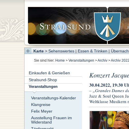
Karte
>
Sehenswertes
|
Essen & Trinken
|
Übernach
Sie sind hier:
Home
>
Veranstaltungen
>
Archiv
>
Archiv 202
Einkaufen & Genießen
Konzert Jacque
Stralsund-Shop
30.04.2022, 19:30 Uh
Veranstaltungen
– „Grandes Dames du
Jazz & Soul Queen J
Veranstaltungs-Kalender
Weltklasse Musikern n
Klangreise
Felix Meyer
Ausstellung Frauen im
Widerstand
Töpfermarkt