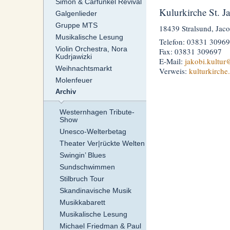
Simon & Carfunkel Revival
Kulurkirche St. J
Galgenlieder
Gruppe MTS
18439 Stralsund, Jaco
Musikalische Lesung
Telefon: 03831 3096
Violin Orchestra, Nora
Fax: 03831 309697
Kudrjawizki
E-Mail:
jakobi.kultur
@
Weihnachtsmarkt
Verweis:
kulturkirche
Molenfeuer
Archiv
Westernhagen Tribute-
Show
Unesco-Welterbetag
Theater Ver|rückte Welten
Swingin’ Blues
Sundschwimmen
Stilbruch Tour
Skandinavische Musik
Musikkabarett
Musikalische Lesung
Michael Friedman & Paul