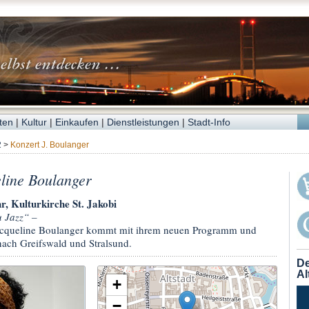
ten
|
Kultur
|
Einkaufen
|
Dienstleistungen
|
Stadt-Info
2
>
Konzert J. Boulanger
line Boulanger
r, Kulturkirche St. Jakobi
 Jazz“ –
acqueline Boulanger kommt mit ihrem neuen Programm und
ach Greifswald und Stralsund.
De
Al
+
−