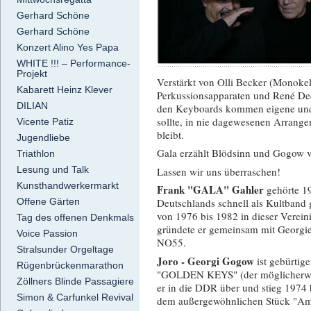
Gerhard Schöne
Gerhard Schöne
Konzert Alino Yes Papa
WHITE !!! – Performance-
Projekt
Verstärkt von Olli Becker (Monokel
Kabarett Heinz Klever
Perkussionsapparaten und René De
DILIAN
den Keyboards kommen eigene und i
sollte, in nie dagewesenen Arrang
Vicente Patiz
bleibt.
Jugendliebe
Gala erzählt Blödsinn und Gogow ve
Triathlon
Lesung und Talk
Lassen wir uns überraschen!
Kunsthandwerkermarkt
Frank "GALA" Gahler
gehörte 1
Offene Gärten
Deutschlands schnell als Kultba
von 1976 bis 1982 in dieser Verei
Tag des offenen Denkmals
gründete er gemeinsam mit Georgie
Voice Passion
NO55.
Stralsunder Orgeltage
Joro - Georgi Gogow
ist gebürtig
Rügenbrückenmarathon
"GOLDEN KEYS" (der möglicherweis
Zöllners Blinde Passagiere
er in die DDR über und stieg 1974 b
Simon & Carfunkel Revival
dem außergewöhnlichen Stück "Am F