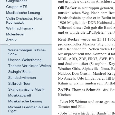
und gründete direkt im Anschluss 
Galgenlieder
Gruppe MTS
Olli Becker
in Neuruppin geboren, s
musikalischen Weg. Nach dem Besu
Musikalische Lesung
Friedrichshain spielte er in Berli
Violin Orchestra, Nora
1986 Mitglied der DDR-Kultband „Je
Kudrjawizki
Während dieser Zeit gab die Band z
Weihnachtsmarkt
und es wurde die LP „Spieler“ bei 
Molenfeuer
René Decker
wurde am 25.11.1962 i
Archiv
professioneller Musiker tätig und a
allen Kontinenten. Neben vielen Live
Westernhagen Tribute-
Musikproduzent und Komponist täti
Show
MDR, ARD, ZDF, PRO7, SWF, BR ,Sa
Unesco-Welterbetag
und Studiomusiker (Saxophon, Keybo
Theater Ver|rückte Welten
Weather Girls, Alphaville, Nena, B
Swingin’ Blues
Naidoo, Don Grusin, Manfred Krug
No Angels, Udo Lindenberg, Till 
Sundschwimmen
Kilmister u.v.m. runden sein Portfol
Stilbruch Tour
ZAPPA Thomas Schmidt
- div. B
Skandinavische Musik
Kirchen
Musikkabarett
- Liszt HS Weimar und erste ‚gross
Musikalische Lesung
Theater und Film
Michael Friedman & Paul
Pigat
- Jobs in verschiedenen Bands in B