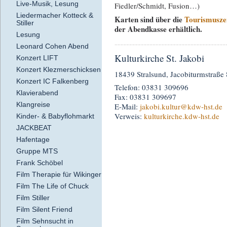
Live-Musik, Lesung
Fiedler/Schmidt, Fusion…)
Liedermacher Kotteck &
Karten sind über die
Tourismuszen
Stiller
der Abendkasse erhältlich.
Lesung
Leonard Cohen Abend
Kulturkirche St. Jakobi
Konzert LIFT
Konzert Klezmerschicksen
18439 Stralsund, Jacobiturmstraße 
Konzert IC Falkenberg
Telefon: 03831 309696
Klavierabend
Fax: 03831 309697
Klangreise
E-Mail:
jakobi.kultur
@kdw-hst.de
Verweis:
kulturkirche.kdw-hst.de
Kinder- & Babyflohmarkt
JACKBEAT
Hafentage
Gruppe MTS
Frank Schöbel
Film Therapie für Wikinger
Film The Life of Chuck
Film Stiller
Film Silent Friend
Film Sehnsucht in