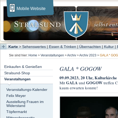
Mobile Website
Karte
>
Sehenswertes
|
Essen & Trinken
|
Übernachten
|
Kultur
|
Sie sind hier:
Home
>
Veranstaltungen
>
Archiv
>
Archiv 2023
>
GALA * GO
Einkaufen & Genießen
GALA * GOGOW
Stralsund-Shop
09.09.2023, 20 Uhr, Kulturkirche 
Veranstaltungen
GALA
GOGOW
Mit
und
treffen 
kaum erwarten konnte!
Veranstaltungs-Kalender
Felix Meyer
Ausstellung Frauen im
Widerstand
Töpfermarkt
Mittwochsregatta