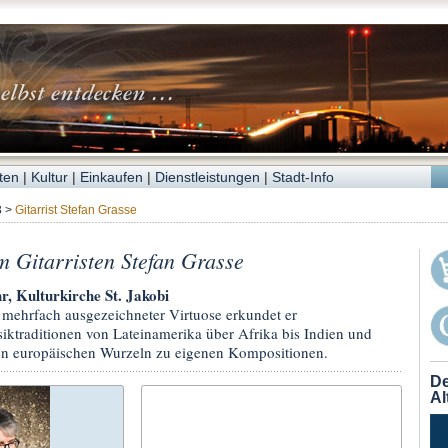
ten
|
Kultur
|
Einkaufen
|
Dienstleistungen
|
Stadt-Info
3
>
Gitarrist Stefan Grasse
m Gitarristen Stefan Grasse
r, Kulturkirche St. Jakobi
d mehrfach ausgezeichneter Virtuose erkundet er
ktraditionen von Lateinamerika über Afrika bis Indien und
nen europäischen Wurzeln zu eigenen Kompositionen.
De
Al