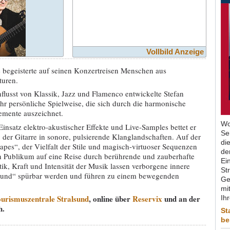
Vollbild Anzeige
se begeisterte auf seinen Konzertreisen Menschen aus
turen.
flusst von Klassik, Jazz und Flamenco entwickelte Stefan
ehr persönliche Spielweise, die sich durch die harmonische
lemente auszeichnet.
Wo
nsatz elektro-akustischer Effekte und Live-Samples bettet er
Se
 der Gitarre in sonore, pulsierende Klanglandschaften. Auf der
di
apes“, der Vielfalt der Stile und magisch-virtuoser Sequenzen
de
in Publikum auf eine Reise durch berührende und zauberhafte
Ein
ik, Kraft und Intensität der Musik lassen verborgene innere
St
ound“ spürbar werden und führen zu einem bewegenden
Ge
mit
urismuszentrale Stralsund
, online über
Reservix
und an der
Ih
h.
St
be