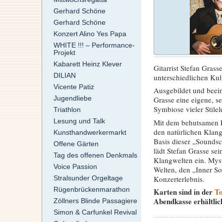
Gerhard Schöne
Gerhard Schöne
Konzert Alino Yes Papa
WHITE !!! – Performance-
Projekt
Kabarett Heinz Klever
Gitarrist Stefan Gras
DILIAN
unterschiedlichen Kul
Vicente Patiz
Ausgebildet und beein
Jugendliebe
Grasse eine eigene, s
Symbiose vieler Stile
Triathlon
Lesung und Talk
Mit dem behutsamen Ei
den natürlichen Klang
Kunsthandwerkermarkt
Basis dieser „Soundsc
Offene Gärten
lädt Stefan Grasse se
Tag des offenen Denkmals
Klangwelten ein. Myst
Voice Passion
Welten, den „Inner S
Konzerterlebnis.
Stralsunder Orgeltage
Rügenbrückenmarathon
Karten sind in der
To
Abendkasse erhältlic
Zöllners Blinde Passagiere
Simon & Carfunkel Revival