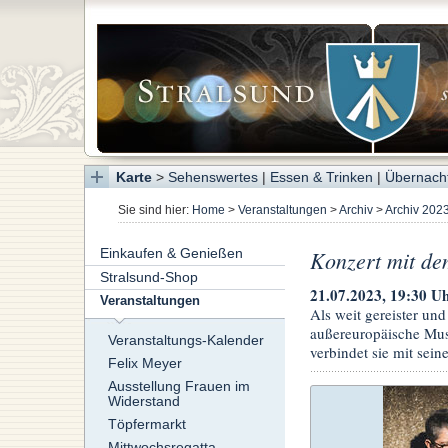
Karte
>
Sehenswertes
|
Essen & Trinken
|
Übernach
Sie sind hier:
Home
>
Veranstaltungen
>
Archiv
>
Archiv 202
Einkaufen & Genießen
Konzert mit de
Stralsund-Shop
21.07.2023, 19:30 Uh
Veranstaltungen
Als weit gereister un
außereuropäische Musi
Veranstaltungs-Kalender
verbindet sie mit sei
Felix Meyer
Ausstellung Frauen im
Widerstand
Töpfermarkt
Mittwochsregatta