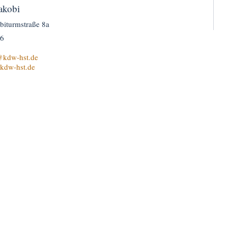
Jakobi
biturmstraße 8a
96
kdw-hst.de
.kdw-hst.de