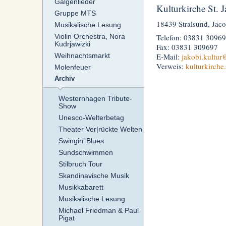
Galgenlieder
Kulturkirche St. 
Gruppe MTS
18439 Stralsund, Jaco
Musikalische Lesung
Telefon: 03831 3096
Violin Orchestra, Nora
Kudrjawizki
Fax: 03831 309697
E-Mail:
jakobi.kultur
@
Weihnachtsmarkt
Verweis:
kulturkirche
Molenfeuer
Archiv
Westernhagen Tribute-
Show
Unesco-Welterbetag
Theater Ver|rückte Welten
Swingin’ Blues
Sundschwimmen
Stilbruch Tour
Skandinavische Musik
Musikkabarett
Musikalische Lesung
Michael Friedman & Paul
Pigat