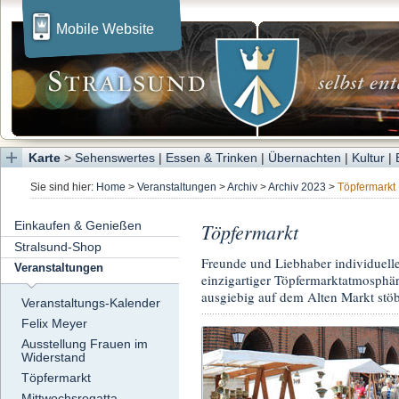
Mobile Website
Karte
>
Sehenswertes
|
Essen & Trinken
|
Übernachten
|
Kultur
|
Sie sind hier:
Home
>
Veranstaltungen
>
Archiv
>
Archiv 2023
>
Töpfermarkt
Einkaufen & Genießen
Töpfermarkt
Stralsund-Shop
Freunde und Liebhaber individuell
Veranstaltungen
einzigartiger Töpfermarktatmosph
ausgiebig auf dem Alten Markt stöb
Veranstaltungs-Kalender
Felix Meyer
Ausstellung Frauen im
Widerstand
Töpfermarkt
Mittwochsregatta