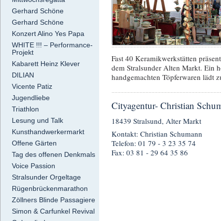
Gerhard Schöne
Gerhard Schöne
Konzert Alino Yes Papa
WHITE !!! – Performance-
Projekt
Fast 40 Keramikwerkstätten präsen
Kabarett Heinz Klever
dem Stralsunder Alten Markt. Ein h
DILIAN
handgemachten Töpferwaren lädt 
Vicente Patiz
Jugendliebe
Cityagentur- Christian Sch
Triathlon
18439 Stralsund, Alter Markt
Lesung und Talk
Kunsthandwerkermarkt
Kontakt: Christian Schumann
Telefon: 01 79 - 3 23 35 74
Offene Gärten
Fax: 03 81 - 29 64 35 86
Tag des offenen Denkmals
Voice Passion
Stralsunder Orgeltage
Rügenbrückenmarathon
Zöllners Blinde Passagiere
Simon & Carfunkel Revival