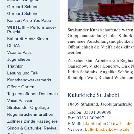
Gerhard Schöne
Gerhard Schöne
Konzert Alino Yes Papa
WHITE !!! – Performance-
Stralsunder Kunstschaffende waren
Projekt
Gruppenausstellung in der Kulturki
Kabarett Heinz Klever
eine neue Ausstellungsmöglichkeit 
DILIAN
Öffentlichkeit die Vielfalt des küns
werden.
Vicente Patiz
Jugendliebe
Zu sehen sind Arbeiten von Regina B
Ganschow, Viktor Konerow, Dirk Ne
Triathlon
Judith Schömbs, Angelika Schönig, 
Lesung und Talk
Randolph Wolf, Richard Wichmann, 
Kunsthandwerkermarkt
Offene Gärten
Kulurkirche St. Jakobi
Tag des offenen Denkmals
Voice Passion
18439 Stralsund, Jacobiturmstraße 
Stralsunder Orgeltage
Telefon: 03831 309696
Rügenbrückenmarathon
Fax: 03831 309697
Zöllners Blinde Passagiere
E-Mail:
jakobi.kultur
@kdw-hst.de
Simon & Carfunkel Revival
Verweis:
kulturkirche.kdw-hst.de